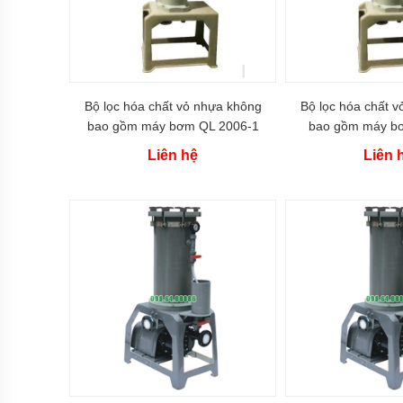
Bơm
bánh
răng
Máy
bơm
Bộ lọc hóa chất vỏ nhựa không
Bộ lọc hóa chất 
bánh
bao gồm máy bơm QL 2006-1
bao gồm máy b
răng
ăn
Liên hệ
Liên 
khớp
trong
Máy
bơm
bánh
răng
2CY
Bơm
bánh
răng
dẫn
động
bằng
khớp
từ