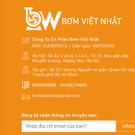
Máy
bơm
bánh
răng
thân
bằng
đồng
Công Ty Cổ Phần Bơm Việt Nhật
Bơm
bánh
MST: 0103500572 – Cấp ngày: 06/03/2009
răng
dùng
Hà Nội: Số 41.1 và 42.1 Lô C, Tổ 19, Khu giãn dân
bạc
Khuyến Lương, Hoàng Mai, Hà Nội
Sài gòn: Số 117 đường Nguyễn tư giản, Quận Gò Vấp
Máy
Thành phố Hồ chí Minh.
bơm
bánh
răng
0986488886
-
02436276669
xách
tay
bomvietnhat@gmail.com
nhỏ
gọn
kiểu
bơm
Đăng ký nhận thông tin khuyến mại:
trục
liền
ĐĂNG
Công