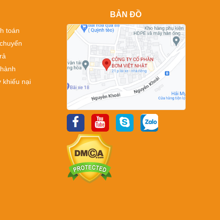
BẢN ĐỒ
h toán
 chuyển
rả
 hành
 khiếu nại