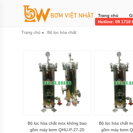
Trang
chủ
Trang chủ
G
Hotline: 09 1718
Bơm
công
Trang chủ
Bộ lọc hóa chất
»
nghiệp
Bơm
thực
phẩm
BƠM
LI
TÂM
BƠM
MÀNG
KHÍ
NÉN
Bơm
khí
hóa
Bộ lọc hóa chất inox không bao
Bộ lọc hóa chất i
lỏng,
bơm
gồm máy bơm QHU-P-27-20
gồm máy bơm Q