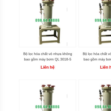
Kiểu
dáng
bơm
hóa
chất
Tên
thường
gọi
các
loại
bơm
hóa
chất
Bộ lọc hóa chất vỏ nhựa không
Bộ lọc hóa chất 
bao gồm máy bơm QL 3018-5
bao gồm máy bơ
Xuất
xứ
Liên hệ
Liên 
máy
bơm
hóa
chất
Thương
hiệu
bơm
hóa
chất