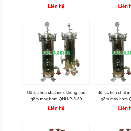
khí
amoniac
Liên hệ
Liên 
Bơm
dầu
truyền
nhiệt
RY
Bơm
hóa
chất
Bơm
hóa
chất
điện
24v
và
Bộ lọc hóa chất inox không bao
Bộ lọc hóa chất i
48v
gồm máy bơm QHU-P-5-30
gồm máy bơm Q
Bơm
Liên hệ
Liên 
hoá
chất
mini