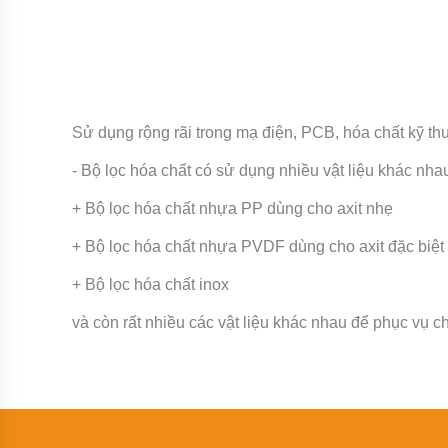
răng
thân
bơm
bằng
GANG
Bơm
rỉ
Sử dụng rộng rãi trong mạ điện, PCB, hóa chất kỹ thuậ
mật,
bơm
- Bộ lọc hóa chất có sử dụng nhiều vật liệu khác nha
mỡ
cá
+ Bộ lọc hóa chất nhựa PP dùng cho axit nhẹ
Máy
bơm
+ Bộ lọc hóa chất nhựa PVDF dùng cho axit đặc biệt
bánh
răng
+ Bộ lọc hóa chất inox
thân
bằng
và còn rất nhiều các vật liệu khác nhau để phục vụ ch
inox
Bơm
bánh
răng
KCB