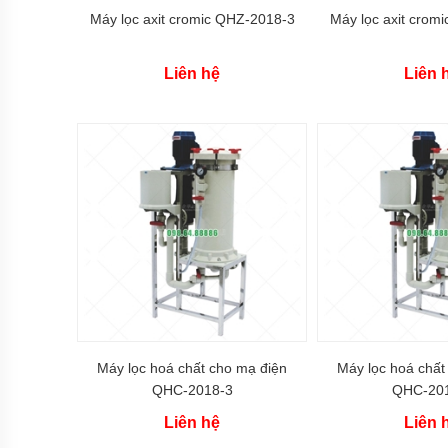
Máy lọc axit cromic QHZ-2018-3
Máy lọc axit crom
Máy
bơm
dầu
Liên hệ
Liên 
kiểu
bánh
răng
dùng
phớt
cơ
khí
làm
kín
Bơm
bánh
răng
ngoài
dùng
cho
độ
nhớt
Máy lọc hoá chất cho mạ điện
Máy lọc hoá chất
thấp
QHC-2018-3
QHC-20
Máy
Liên hệ
Liên 
bơm
bánh