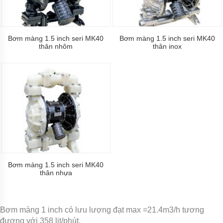
khí
amoniac
Bơm
hóa
Bơm màng 1.5 inch seri MK40
Bơm màng 1.5 inch seri MK40
thân nhôm
thân inox
chất
Bơm
hóa
chất
điện
24v
và
48v
Bơm
hoá
chất
mini
Bơm màng 1.5 inch seri MK40
thân nhựa
Kiểu
dáng
bơm
hóa
chất
Bơm màng 1 inch có lưu lượng đạt max =21.4m3/h tương
đương với 358 lit/phút,