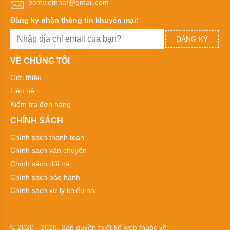
bomvietnhat@gmail.com
bơm
bánh
Đăng ký nhận thông tin khuyến mại:
răng
ăn
ĐĂNG KÝ
khớp
trong
VỀ CHÚNG TÔI
Máy
bơm
Giới thiệu
bánh
Liên hệ
răng
2CY
Kiểm tra đơn hàng
Bơm
CHÍNH SÁCH
bánh
răng
Chính sách thanh toán
dẫn
Chính sách vận chuyển
động
bằng
Chính sách đổi trả
khớp
từ
Chính sách bảo hành
Chính sách xử lý khiếu nại
Máy
bơm
dầu
kiểu
© 2020 - 2026. Bản quyền
thiết kế web
thuộc về:
bánh