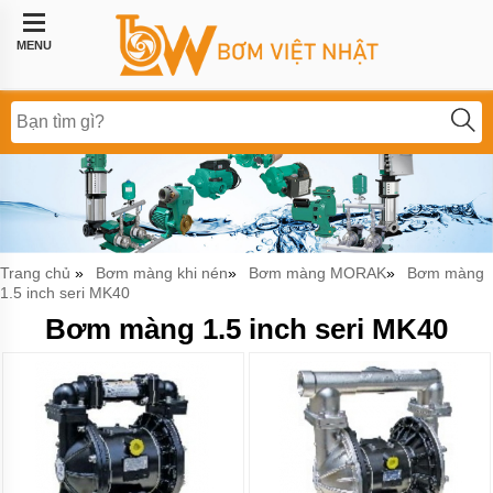
Trang
chủ
MENU
Bơm
công
nghiệp
Bơm
thực
phẩm
BƠM
LI
Trang chủ
Bơm màng khi nén
Bơm màng MORAK
Bơm màng
»
»
»
TÂM
1.5 inch seri MK40
BƠM
Bơm màng 1.5 inch seri MK40
MÀNG
KHÍ
NÉN
Bơm
khí
hóa
lỏng,
bơm