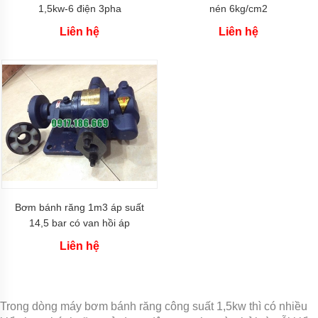
khí
1,5kw-6 điện 3pha
nén 6kg/cm2
amoniac
Liên hệ
Liên hệ
Bơm
dầu
truyền
nhiệt
RY
Bơm
hóa
chất
Bơm
hóa
chất
điện
Bơm bánh răng 1m3 áp suất
24v
và
14,5 bar có van hồi áp
48v
Liên hệ
Bơm
hoá
chất
mini
Trong dòng máy bơm bánh răng công suất 1,5kw thì có nhiều