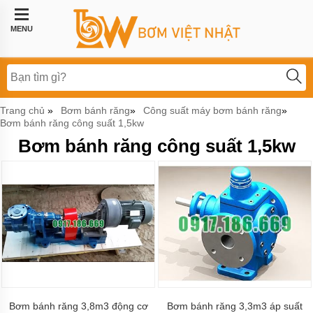
Trang
chủ
MENU
Bơm
công
nghiệp
Bơm
Trang chủ
Bơm bánh răng
Công suất máy bơm bánh răng
»
»
»
thực
Bơm bánh răng công suất 1,5kw
phẩm
Bơm bánh răng công suất 1,5kw
BƠM
LI
TÂM
BƠM
MÀNG
KHÍ
NÉN
Bơm
khí
hóa
lỏng,
bơm
Bơm bánh răng 3,8m3 động cơ
Bơm bánh răng 3,3m3 áp suất