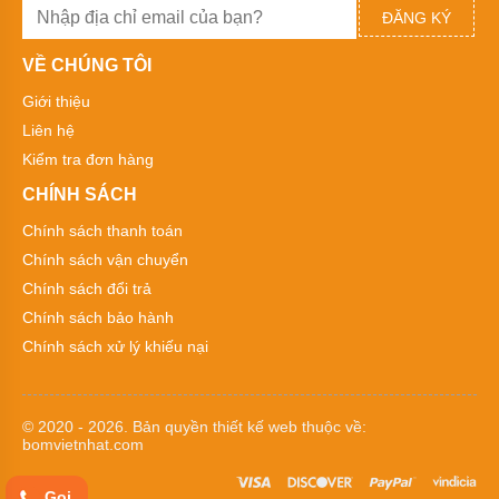
ĐĂNG KÝ
Bơm
bánh
VỀ CHÚNG TÔI
răng
Giới thiệu
Máy
bơm
Liên hệ
bánh
Kiểm tra đơn hàng
răng
ăn
CHÍNH SÁCH
khớp
trong
Chính sách thanh toán
Máy
Chính sách vận chuyển
bơm
Chính sách đổi trả
bánh
răng
Chính sách bảo hành
2CY
Chính sách xử lý khiếu nại
Bơm
bánh
răng
dẫn
© 2020 - 2026. Bản quyền
thiết kế web
thuộc về:
động
bomvietnhat.com
bằng
khớp
từ
Gọi