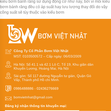
Kiểu
kiểu bơm bánh răng sử dụng động cơ như này, bởi vì mỗi kiểu
dáng
bơm bánh răng đều có áp suất hay lưu lượng thay đổi do vậy
bơm
công suất sẽ tùy thuộc vào kiểu bơm
hóa
chất
Tên
thường
gọi
các
loại
bơm
hóa
Công Ty Cổ Phần Bơm Việt Nhật
chất
MST: 0103500572 – Cấp ngày: 06/03/2009
Xuất
Hà Nội: Số 41.1 và 42.1 Lô C, Tổ 19, Khu giãn dân
xứ
Khuyến Lương, Hoàng Mai, Hà Nội
máy
bơm
Sài gòn: Số 117 đường Nguyễn tư giản, Quận Gò
hóa
Vấp, Thành phố Hồ chí Minh.
chất
0986488886
-
02436276669
Thương
hiệu
bomvietnhat@gmail.com
bơm
hóa
Đăng ký nhận thông tin khuyến mại:
chất