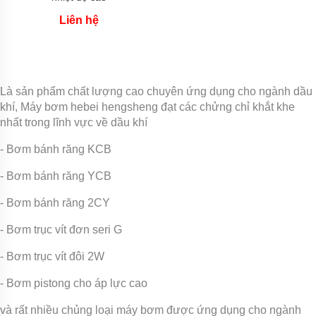
khí
amoniac
Liên hệ
Bơm
dầu
truyền
nhiệt
RY
Là sản phẩm chất lượng cao chuyên ứng dụng cho ngành dầu
khí, Máy bơm hebei hengsheng đạt các chửng chỉ khắt khe
Bơm
nhất trong lĩnh vực về dầu khí
hóa
chất
- Bơm bánh răng KCB
Bơm
- Bơm bánh răng YCB
hóa
chất
điện
- Bơm bánh răng 2CY
24v
và
- Bơm trục vít đơn seri G
48v
- Bơm trục vít đôi 2W
Bơm
hoá
chất
- Bơm pistong cho áp lực cao
mini
và rất nhiều chủng loại máy bơm được ứng dụng cho ngành