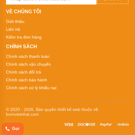
Bơm
VỀ CHÚNG TÔI
bánh
răng
Giới thiệu
Liên hệ
Máy
bơm
Kiểm tra đơn hàng
bánh
răng
CHÍNH SÁCH
ăn
khớp
Chính sách thanh toán
trong
Chính sách vận chuyển
Máy
Chính sách đổi trả
bơm
bánh
Chính sách bảo hành
răng
Chính sách xử lý khiếu nại
2CY
Bơm
bánh
© 2020 - 2026. Bản quyền
thiết kế web
thuộc về:
răng
bomvietnhat.com
dẫn
động
bằng
Gọi
khớp
từ