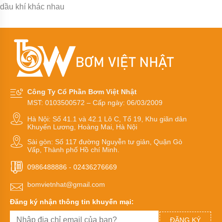
Kiểu
dầu khí khác nhau
dáng
bơm
hóa
chất
Tên
thường
gọi
các
loại
bơm
Công Ty Cổ Phần Bơm Việt Nhật
hóa
MST: 0103500572 – Cấp ngày: 06/03/2009
chất
Hà Nội: Số 41.1 và 42.1 Lô C, Tổ 19, Khu giãn dân
Xuất
Khuyến Lương, Hoàng Mai, Hà Nội
xứ
máy
Sài gòn: Số 117 đường Nguyễn tư giản, Quận Gò
bơm
Vấp, Thành phố Hồ chí Minh.
hóa
chất
0986488886
-
02436276669
Thương
bomvietnhat@gmail.com
hiệu
bơm
Đăng ký nhận thông tin khuyến mại:
hóa
chất
ĐĂNG KÝ