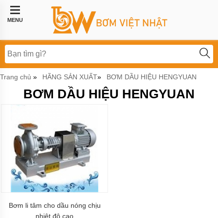
Trang
chủ
MENU
Bơm
công
nghiệp
Bơm
Trang chủ
HÃNG SẢN XUẤT
BƠM DẦU HIỆU HENGYUAN
»
»
thực
phẩm
BƠM DẦU HIỆU HENGYUAN
BƠM
LI
TÂM
BƠM
MÀNG
KHÍ
NÉN
Bơm
khí
hóa
lỏng,
Bơm li tâm cho dầu nóng chịu
bơm
nhiệt độ cao