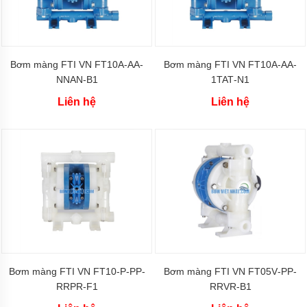
Máy
bơm
nhựa
đường
Bơm màng FTI VN FT10A‐AA‐
Bơm màng FTI VN FT10A‐AA‐
Bơm
NNAN-B1
1TAT‐N1
màng
khi
Liên hệ
Liên hệ
nén
Bơm
màng
Sandpiper
Bơm
màng
Aro
Bơm
màng
Cosmostar
Bơm màng FTI VN FT10-P-PP-
Bơm màng FTI VN FT05V‐PP‐
Bơm
màng
RRPR-F1
RRVR‐B1
YAMADA