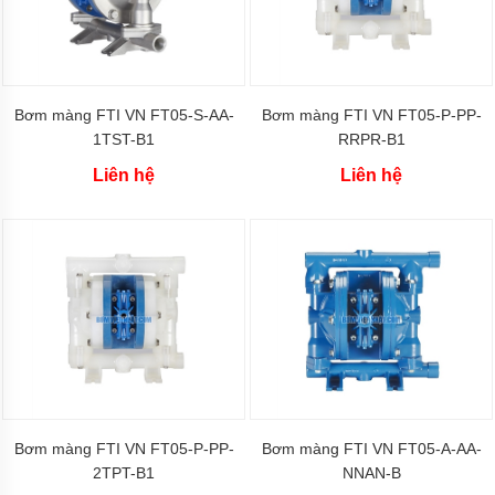
màng
Argal
Bơm
màng
Morak
Bơm màng FTI VN FT05-S-AA-
Bơm màng FTI VN FT05-P-PP-
Jofee
1TST-B1
RRPR-B1
Bơm
màng
Liên hệ
Liên hệ
Marathon
Bơm
màng
FTI
Bơm
màng
Verder
Bơm
màng
thân
nhựa
Bơm màng FTI VN FT05-P-PP-
Bơm màng FTI VN FT05-A-AA-
2TPT-B1
NNAN-B
Bơm