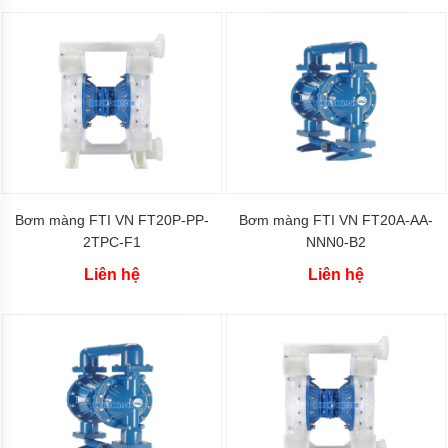
Tên
thường
gọi
các
loại
bơm
hóa
chất
Xuất
xứ
máy
bơm
hóa
Bơm màng FTI VN FT20P‐PP‐
Bơm màng FTI VN FT20A‐AA‐
chất
2TPC‐F1
NNN0‐B2
Thương
Liên hệ
Liên hệ
hiệu
bơm
hóa
chất
Bơm
bánh
răng
Máy