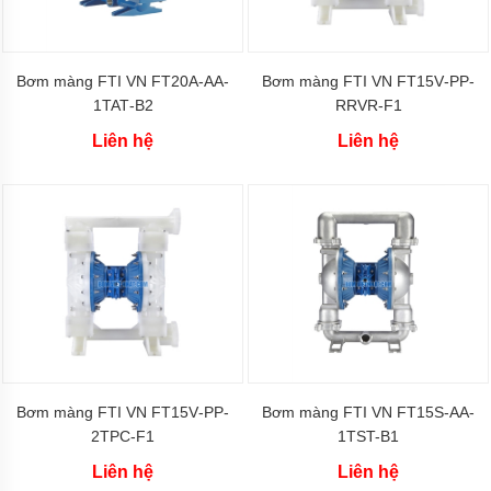
bơm
bánh
răng
ăn
Bơm màng FTI VN FT20A‐AA‐
Bơm màng FTI VN FT15V‐PP‐
khớp
trong
1TAT‐B2
RRVR‐F1
Liên hệ
Liên hệ
Máy
bơm
bánh
răng
2CY
Bơm
bánh
răng
dẫn
động
bằng
khớp
từ
Bơm màng FTI VN FT15V‐PP‐
Bơm màng FTI VN FT15S‐AA‐
Máy
bơm
2TPC‐F1
1TST-B1
dầu
kiểu
Liên hệ
Liên hệ
bánh