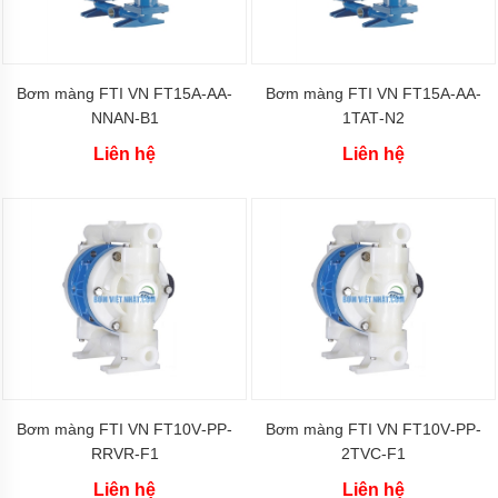
Bơm
rỉ
mật,
bơm
mỡ
Bơm màng FTI VN FT15A‐AA‐
Bơm màng FTI VN FT15A‐AA‐
cá
NNAN-B1
1TAT‐N2
Máy
Liên hệ
Liên hệ
bơm
bánh
răng
thân
bằng
inox
Bơm
bánh
răng
KCB
Máy
bơm
bánh
Bơm màng FTI VN FT10V‐PP‐
Bơm màng FTI VN FT10V‐PP‐
răng
RRVR‐F1
2TVC‐F1
thân
bằng
Liên hệ
Liên hệ
đồng