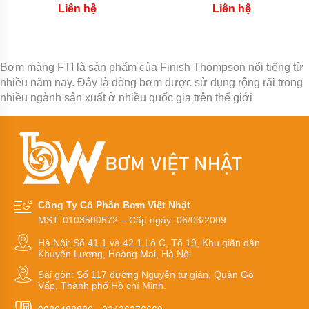
màng
Liên hệ
Liên hệ
thân
nhôm
Bơm
chìm
Bơm màng FTI là sản phẩm của Finish Thompson nổi tiếng từ
nước
nhiều năm nay. Đây là dòng bơm được sử dụng rộng rãi trong
thải
nhiều ngành sản xuất ở nhiều quốc gia trên thế giới
Bơm
chìm
hút
bùn
CÁC
ỨNG
DỤNG
CỦA
Công Ty Cổ Phần Bơm Việt Nhật
BƠM
MST: 0103500572 – Cấp ngày: 06/03/2009
CHÌM
Hà Nội: Số 41.1 và 42.1 Lô C, Tổ 19, Khu giãn dân
Bơm
Khuyến Lương, Hoàng Mai, Hà Nội
chìm
inox
Sài gòn: Số 117 đường Nguyễn tư giản, Quận Gò
đúc
Vấp, Thành phố Hồ chí Minh.
chịu
axit,