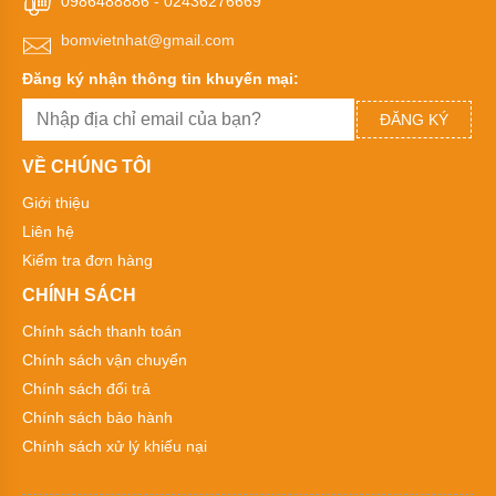
0986488886
-
02436276669
kiềm,
dung
bomvietnhat@gmail.com
môi
Đăng ký nhận thông tin khuyến mại:
Bơm
chìm
ĐĂNG KÝ
trục
đứng
chịu
VỀ CHÚNG TÔI
axit
công
Giới thiệu
suất
Liên hệ
nhỏ
Kiểm tra đơn hàng
Bơm
hút
CHÍNH SÁCH
chân
Chính sách thanh toán
không
Chính sách vận chuyển
Bơm
Chính sách đổi trả
hút
chân
Chính sách bảo hành
không
Chính sách xử lý khiếu nại
Bơm
hút