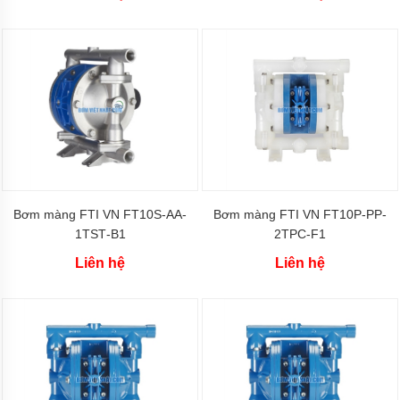
Bơm
bánh
răng
dùng
bạc
Máy
bơm
bánh
răng
xách
tay
nhỏ
Bơm màng FTI VN FT10S‐AA‐
Bơm màng FTI VN FT10P‐PP‐
gọn
kiểu
1TST‐B1
2TPC‐F1
bơm
trục
Liên hệ
Liên hệ
liền
Công
suất
máy
bơm
bánh
răng