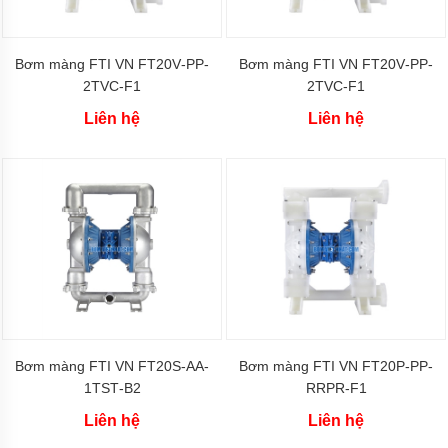
khí
amoniac
Bơm
Bơm màng FTI VN FT20V‐PP‐
Bơm màng FTI VN FT20V‐PP‐
hóa
2TVC‐F1
2TVC‐F1
chất
Liên hệ
Liên hệ
Bơm
hóa
chất
điện
24v
và
48v
Bơm
hoá
chất
mini
Kiểu
Bơm màng FTI VN FT20S‐AA‐
Bơm màng FTI VN FT20P‐PP‐
dáng
bơm
1TST‐B2
RRPR‐F1
hóa
chất
Liên hệ
Liên hệ