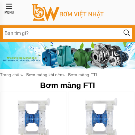
Trang
chủ
MENU
Bơm
công
nghiệp
Bơm
thực
phẩm
BƠM
LI
Trang chủ
Bơm màng khi nén
Bơm màng FTI
»
»
TÂM
Bơm màng FTI
BƠM
MÀNG
KHÍ
NÉN
Bơm
khí
hóa
lỏng,
bơm