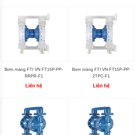
răng
dùng
phớt
cơ
khí
làm
kín
Bơm
bánh
răng
ngoài
dùng
cho
Bơm màng FTI VN FT15P‐PP‐
Bơm màng FTI VN FT15P‐PP‐
độ
RRPR‐F1
2TPC‐F1
nhớt
thấp
Liên hệ
Liên hệ
Máy
bơm
bánh
răng
thân
bơm
bằng
GANG