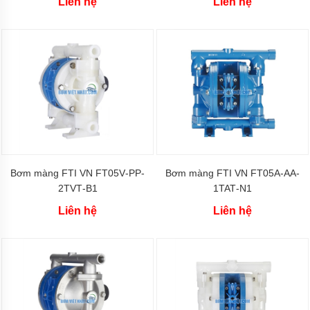
Liên hệ
Liên hệ
Bơm
màng
MORAK
Bơm
màng
TDS
Bơm
màng
HUSKY
Bơm
màng
Bơm màng FTI VN FT05V‐PP‐
Bơm màng FTI VN FT05A‐AA‐
Wilden
2TVT‐B1
1TAT‐N1
Bơm
Liên hệ
Liên hệ
màng
HY
Bơm
màng
GODO
Bơm