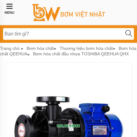
Trang
chủ
MENU
Bơm
công
nghiệp
Bơm
Trang chủ
Bơm hóa chất
Thương hiệu bơm hóa chất
Bơm hóa
»
»
»
thực
chất QEEHUA
Bơm hóa chất đầu nhựa TOSHIBA QEEHUA QHX
»
phẩm
BƠM
LI
TÂM
BƠM
MÀNG
KHÍ
NÉN
Bơm
khí
hóa
lỏng,
bơm