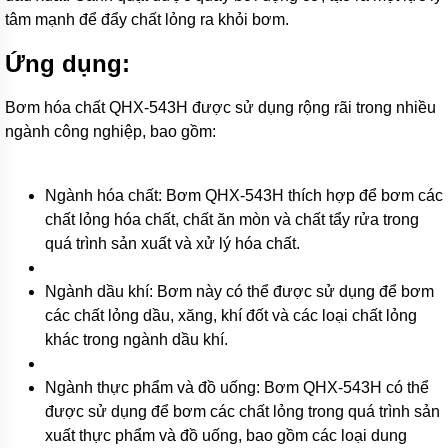
răng
tâm mạnh để đẩy chất lỏng ra khỏi bơm.
dùng
phớt
Ứng dụng:
cơ
khí
làm
Bơm hóa chất QHX-543H được sử dụng rộng rãi trong nhiều
kín
ngành công nghiệp, bao gồm:
Bơm
bánh
răng
ngoài
Ngành hóa chất: Bơm QHX-543H thích hợp để bơm các
dùng
chất lỏng hóa chất, chất ăn mòn và chất tẩy rửa trong
cho
độ
quá trình sản xuất và xử lý hóa chất.
nhớt
thấp
Ngành dầu khí: Bơm này có thể được sử dụng để bơm
Máy
các chất lỏng dầu, xăng, khí đốt và các loại chất lỏng
bơm
khác trong ngành dầu khí.
bánh
răng
thân
Ngành thực phẩm và đồ uống: Bơm QHX-543H có thể
bơm
bằng
được sử dụng để bơm các chất lỏng trong quá trình sản
GANG
xuất thực phẩm và đồ uống, bao gồm các loại dung