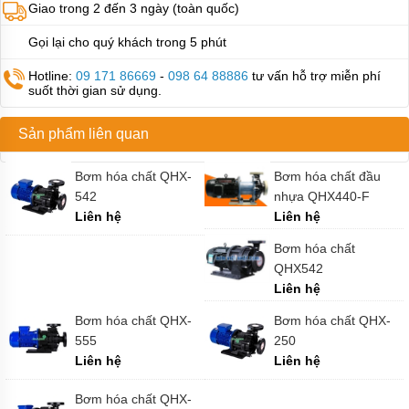
ống
Giao trong 2 đến 3 ngày (toàn quốc)
hút
thùng
Gọi lại cho quý khách trong 5 phút
phi
dùng
khí
Hotline:
09 171 86669
-
098 64 88886
tư vấn hỗ trợ miễn phí
nén
suốt thời gian sử dụng.
Bơm
Sản phẩm liên quan
trục
vít
Bơm hóa chất QHX-
Bơm hóa chất đầu
Bơm
542
nhựa QHX440-F
trục
Liên hệ
Liên hệ
vít
1
Bơm hóa chất
trục
QHX542
Bơm
Liên hệ
trục
vít
Bơm hóa chất QHX-
Bơm hóa chất QHX-
2
555
250
trục
Liên hệ
Liên hệ
Kiểu
dáng
Bơm hóa chất QHX-
máy