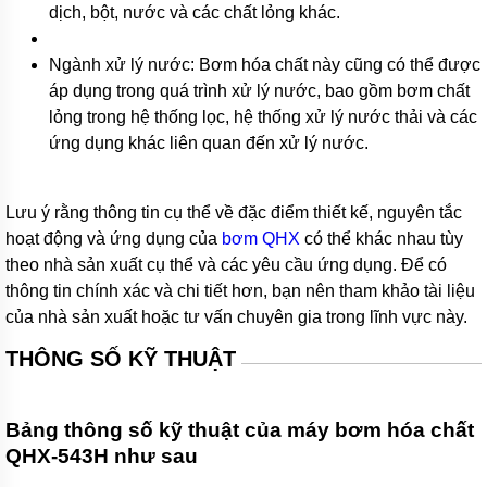
dịch, bột, nước và các chất lỏng khác.
Bơm
rỉ
mật,
Ngành xử lý nước: Bơm hóa chất này cũng có thể được
bơm
mỡ
áp dụng trong quá trình xử lý nước, bao gồm bơm chất
cá
lỏng trong hệ thống lọc, hệ thống xử lý nước thải và các
Máy
ứng dụng khác liên quan đến xử lý nước.
bơm
bánh
răng
thân
Lưu ý rằng thông tin cụ thể về đặc điểm thiết kế, nguyên tắc
bằng
hoạt động và ứng dụng của
bơm QHX
có thể khác nhau tùy
inox
theo nhà sản xuất cụ thể và các yêu cầu ứng dụng. Để có
Bơm
thông tin chính xác và chi tiết hơn, bạn nên tham khảo tài liệu
bánh
của nhà sản xuất hoặc tư vấn chuyên gia trong lĩnh vực này.
răng
KCB
THÔNG SỐ KỸ THUẬT
Máy
bơm
bánh
Bảng thông số kỹ thuật của máy bơm hóa chất
răng
thân
QHX-543H như sau
bằng
đồng