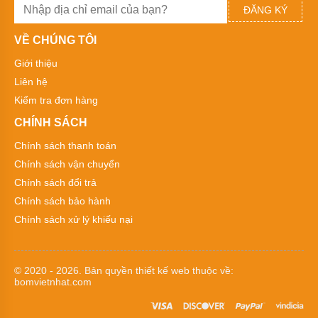
tâm
ĐĂNG KÝ
trục
ngang
VỀ CHÚNG TÔI
bơm
Giới thiệu
trục
ngang
Liên hệ
cho
nhiều
Kiểm tra đơn hàng
lĩnh
vực
CHÍNH SÁCH
khác
nhau
Chính sách thanh toán
Chính sách vận chuyển
Bơm
li
Chính sách đổi trả
tâm
Chính sách bảo hành
trục
đứng
Chính sách xử lý khiếu nại
Máy
bơm
ly
© 2020 - 2026. Bản quyền
thiết kế web
thuộc về:
tâm
bomvietnhat.com
thép
không
gỉ