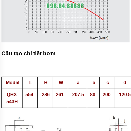
Bơm
màng
MORAK
Bơm
màng
TDS
Bơm
màng
Cấu tạo chi tiết bơm
HUSKY
Bơm
màng
Wilden
Model
L
H
W
a
b
c
d
Bơm
màng
QHX-
554
286
261
207.5
80
200
120.5
HY
543H
Bơm
màng
GODO
Bơm