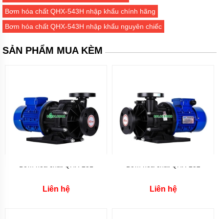
màng
thân
Bơm hóa chất QHX-543H nhập khẩu chính hãng
nhôm
Bơm hóa chất QHX-543H nhập khẩu nguyên chiếc
Bơm
chìm
SẢN PHẨM MUA KÈM
nước
thải
Bơm
chìm
hút
bùn
CÁC
ỨNG
DỤNG
CỦA
BƠM
CHÌM
Bơm hóa chất QHX-251
Bơm hóa chất QHX-252
Bơm
chìm
Liên hệ
Liên hệ
inox
đúc
chịu
axit,