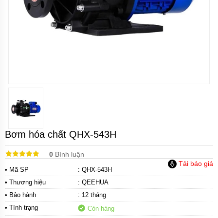
khí
amoniac
Bơm
hóa
chất
Bơm
hóa
chất
điện
24v
và
48v
Bơm
Bơm hóa chất QHX-543H
hoá
chất
mini
0
Bình luận
Tải báo giá
• Mã SP
: QHX-543H
Kiểu
dáng
• Thương hiệu
:
QEEHUA
bơm
hóa
• Bảo hành
: 12 tháng
chất
• Tình trạng
Còn hàng