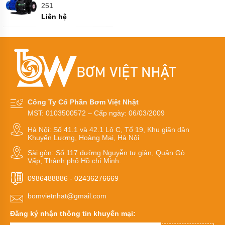
251
bơm
Liên hệ
Máy
bơm
tự
mồi
(Không
dùng
trõ)
Bơm
Công Ty Cổ Phần Bơm Việt Nhật
công
suất
MST: 0103500572 – Cấp ngày: 06/03/2009
lớn
đường
Hà Nội: Số 41.1 và 42.1 Lô C, Tổ 19, Khu giãn dân
hút
Khuyến Lương, Hoàng Mai, Hà Nội
chia
đôi
Sài gòn: Số 117 đường Nguyễn tư giản, Quận Gò
Vấp, Thành phố Hồ chí Minh.
Bơm
đa
0986488886
-
02436276669
tầng
cánh
bomvietnhat@gmail.com
Bơm
Đăng ký nhận thông tin khuyến mại:
li