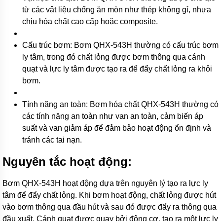
bơm
từ các vật liệu chống ăn mòn như thép không gỉ, nhựa
bánh
chịu hóa chất cao cấp hoặc composite.
răng
ăn
khớp
Cấu trúc bơm: Bơm QHX-543H thường có cấu trúc bơm
trong
ly tâm, trong đó chất lỏng được bơm thông qua cánh
Máy
quạt và lực ly tâm được tạo ra để đẩy chất lỏng ra khỏi
bơm
bánh
bơm.
răng
2CY
Tính năng an toàn: Bơm hóa chất QHX-543H thường có
Bơm
các tính năng an toàn như van an toàn, cảm biến áp
bánh
suất và van giảm áp để đảm bảo hoạt động ổn định và
răng
dẫn
tránh các tai nạn.
động
bằng
Nguyên tắc hoạt động:
khớp
từ
Bơm QHX-543H hoạt động dựa trên nguyên lý tạo ra lực ly
Máy
tâm để đẩy chất lỏng. Khi bơm hoạt động, chất lỏng được hút
bơm
dầu
vào bơm thông qua đầu hút và sau đó được đẩy ra thông qua
kiểu
đầu xuất. Cánh quạt được quay bởi động cơ, tạo ra một lực ly
bánh