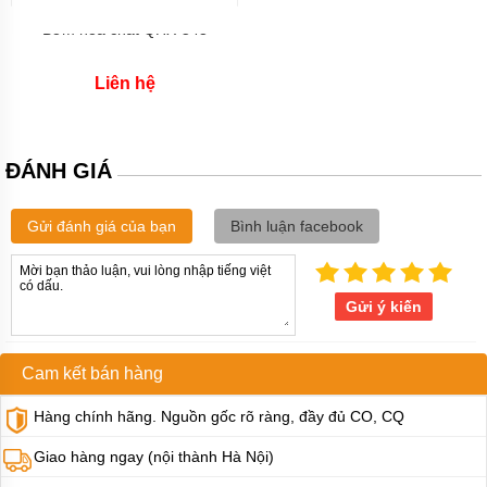
chân
không
Bơm hóa chất QHX-543
2bv
vòng
nước
Liên hệ
1
cấp
Bơm
ĐÁNH GIÁ
hút
thùng
phi
Gửi đánh giá của bạn
Bình luận facebook
Bơm
hút
thùng
Gửi ý kiến
phi
điều
chỉnh
được
Cam kết bán hàng
lưu
lượng
Hàng chính hãng. Nguồn gốc rõ ràng, đầy đủ CO, CQ
Bơm
cây,
Giao hàng ngay (nội thành Hà Nội)
bơm