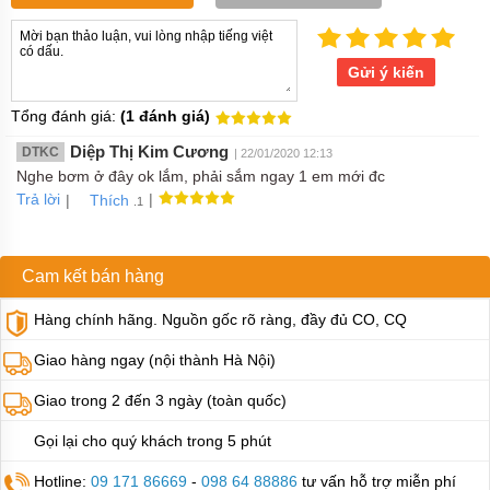
bơm
bánh
răng
thân
Gửi ý kiến
bằng
inox
Tổng đánh giá:
(1 đánh giá)
Bơm
Diệp Thị Kim Cương
DTKC
| 22/01/2020 12:13
bánh
răng
Nghe bơm ở đây ok lắm, phải sắm ngay 1 em mới đc
KCB
Trả lời
|
|
Thích
.1
Máy
bơm
bánh
Cam kết bán hàng
răng
thân
Hàng chính hãng. Nguồn gốc rõ ràng, đầy đủ CO, CQ
bằng
đồng
Giao hàng ngay (nội thành Hà Nội)
Bơm
bánh
Giao trong 2 đến 3 ngày (toàn quốc)
răng
dùng
Gọi lại cho quý khách trong 5 phút
bạc
Hotline:
09 171 86669
-
098 64 88886
tư vấn hỗ trợ miễn phí