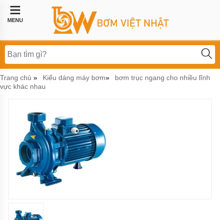
Trang
chủ
MENU
Bơm
công
nghiệp
Bơm
Trang chủ
Kiểu dáng máy bơm
bơm trục ngang cho nhiều lĩnh
»
»
thực
vực khác nhau
phẩm
BƠM
LI
TÂM
BƠM
MÀNG
KHÍ
NÉN
Bơm
hóa
chất