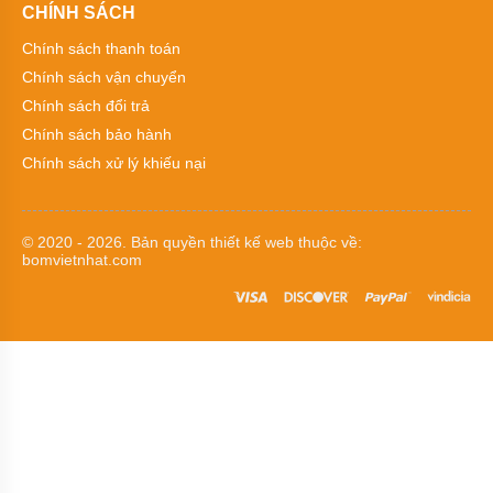
CHÍNH SÁCH
Bơm
màng
Chính sách thanh toán
HUSKY
Chính sách vận chuyển
Bơm
Chính sách đổi trả
màng
Chính sách bảo hành
Wilden
Chính sách xử lý khiếu nại
Bơm
màng
HY
© 2020 - 2026. Bản quyền
thiết kế web
thuộc về:
Bơm
bomvietnhat.com
màng
GODO
Bơm
màng
Argal
Bơm
màng
Morak
Jofee