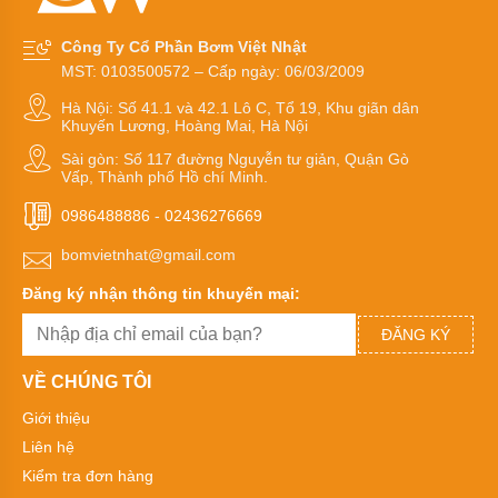
khi
nén
Công Ty Cổ Phần Bơm Việt Nhật
Bơm
MST: 0103500572 – Cấp ngày: 06/03/2009
màng
Sandpiper
Hà Nội: Số 41.1 và 42.1 Lô C, Tổ 19, Khu giãn dân
Khuyến Lương, Hoàng Mai, Hà Nội
Bơm
Sài gòn: Số 117 đường Nguyễn tư giản, Quận Gò
màng
Vấp, Thành phố Hồ chí Minh.
Aro
0986488886
-
02436276669
Bơm
màng
bomvietnhat@gmail.com
Cosmostar
Đăng ký nhận thông tin khuyến mại:
Bơm
màng
YAMADA
ĐĂNG KÝ
Bơm
VỀ CHÚNG TÔI
màng
MORAK
Giới thiệu
Liên hệ
Bơm
màng
Kiểm tra đơn hàng
TDS