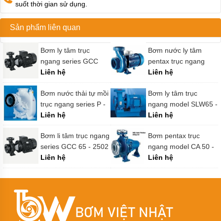
Máy
suốt thời gian sử dụng.
bơm
bánh
răng
Sản phẩm liên quan
xách
tay
nhỏ
Bơm ly tâm trục
Bơm nước ly tâm
gọn
ngang series GCC
pentax trục ngang
kiểu
bơm
125 - 2502
Liên hệ
model CS 200 - 400
Liên hệ
trục
liền
Bơm nước thải tự mồi
Bơm ly tâm trục
trục ngang series P -
ngang model SLW65 -
Công
suất
10
Liên hệ
200B - SLW65 -
Liên hệ
máy
250(I)A
bơm
Bơm li tâm trục ngang
Bơm pentax trục
bánh
răng
series GCC 65 - 2502
ngang model CA 50 -
Liên hệ
125
Liên hệ
Máy
bơm
nhựa
đường
Bơm
màng