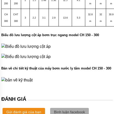
2
1.5
2.49
2.36
11.5
4.2
Bơm
200
200
m
m
m
bánh
răng
CH
CHT
32.8
32
30.9
ngoài
3
2.2
3.1
2.9
13.6
5.3
dùng
300
300
m
m
m
cho
độ
nhớt
Biểu đồ lưu lượng cột áp bơm trục ngang model CH 150 - 300
thấp
Máy
bơm
bánh
răng
thân
bơm
Bản vẽ chi tiết kỹ thuật của máy bơm nước ly tâm model CH 150 - 300
bằng
GANG
Bơm
rỉ
mật,
bơm
ĐÁNH GIÁ
mỡ
cá
Gửi đánh giá của bạn
Bình luận facebook
Máy