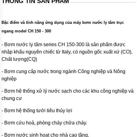
THÔNG TIN SẢN PHẨM
Xuất
xứ
máy
bơm
Đặc điểm và tính năng ứng dụng của máy bơm nước ly tâm trục
hóa
chất
ngang model CH 150 - 300
Thương
-
Bơm nước ly tâm series CH 150-300
là sản phẩm được
hiệu
bơm
nhập khẩu nguyên chiếc từ Italy, có nguồn gốc xuất xứ (CO),
hóa
Chất lượng(CQ)
chất
- Bơm cung cấp nước trong ngành Công nghiệp và Nông
Bơm
bánh
nghiệp
răng
- Bơm hệ thống xử lý nước sạch cho các khu công nghiệp và
Máy
chung cư
bơm
bánh
răng
- Bơm hệ thống tưới tiêu thủy lợi
ăn
khớp
- Bơm cứu hoả, phòng cháy chữa cháy.
trong
- Bơm nước sinh hoạt cho nhà cao tầng.
Máy