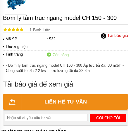
Bơm
hóa
chất
điện
Bơm ly tâm trục ngang model CH 150 - 300
24v
và
48v
1
Bình luận
Tải báo giá
Bơm
• Mã SP
: 532
hoá
• Thương hiệu
:
chất
mini
• Tình trạng
Còn hàng
Kiểu
- Bơm ly tâm trục ngang model CH 150 - 300 Áp lực tối đa: 30 m3/h -
dáng
Công suất tối đa:2.2 kw - Lưu lượng tối đa:32.8m
bơm
hóa
chất
Tải báo giá để xem giá
Tên
thường
LIÊN HỆ TƯ VẤN
gọi
các
loại
bơm
GỌI CHO TÔI
hóa
chất