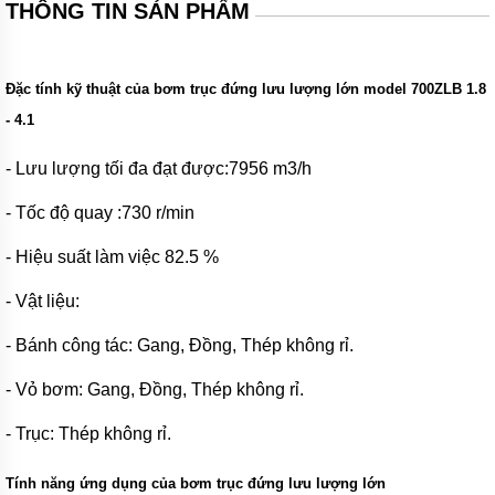
Tên
THÔNG TIN SẢN PHẨM
thường
gọi
các
loại
Đặc tính kỹ thuật của bơm trục đứng lưu lượng lớn model 700ZLB 1.8
bơm
hóa
- 4.1
chất
- Lưu lượng tối đa đạt được:7956 m3/h
Xuất
xứ
máy
- Tốc độ quay :730
r/min
bơm
hóa
- Hiệu suất làm việc 82.5 %
chất
Thương
- Vật liệu:
hiệu
bơm
- Bánh công tác: Gang, Đồng, Thép không rỉ.
hóa
chất
- Vỏ bơm: Gang, Đồng, Thép không rỉ.
Bơm
bánh
- Trục: Thép không rỉ.
răng
Tính năng ứng dụng của bơm trục đứng lưu lượng lớn
Máy