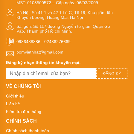
màng
MST: 0103500572 – Cấp ngày: 06/03/2009
thân
nhôm
Hà Nội: Số 41.1 và 42.1 Lô C, Tổ 19, Khu giãn dân
Khuyến Lương, Hoàng Mai, Hà Nội
Bơm
Sài gòn: Số 117 đường Nguyễn tư giản, Quận Gò
chìm
Vấp, Thành phố Hồ chí Minh.
nước
thải
0986488886
-
02436276669
Bơm
bomvietnhat@gmail.com
chìm
hút
Đăng ký nhận thông tin khuyến mại:
bùn
ĐĂNG KÝ
CÁC
ỨNG
DỤNG
VỀ CHÚNG TÔI
CỦA
BƠM
Giới thiệu
CHÌM
Liên hệ
Bơm
Kiểm tra đơn hàng
chìm
inox
CHÍNH SÁCH
đúc
chịu
Chính sách thanh toán
axit,