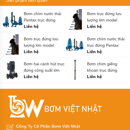
Sản phẩm liên quan
màng
Argal
Bơm chìm nước thải
Bơm trục đứng lưu
Bơm
Pentax trục đứng
lượng lớn model
màng
Morak
model DV 150 - 300
Liên hệ
350ZLB - 100
Liên hệ
Jofee
Bơm trục đứng lưu
Bơm chìm nước thải
Bơm
lượng lớn model
trục đứng Pentax
màng
Marathon
28ZLB - 100
Liên hệ
model DC 410 - 560
Liên hệ
Bơm
Bơm hai cánh hút trục
Bơm chìm giếng
màng
FTI
đứng công suất lớn
khoan trục đứng
model GVI 50 - 2502
Liên hệ
model GP 4 inch
Liên hệ
Bơm
màng
Verder
Bơm
màng
thân
nhựa
Bơm
Công Ty Cổ Phần Bơm Việt Nhật