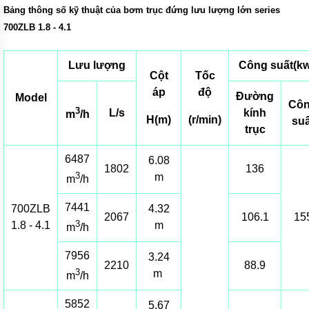
răng
Bảng thông số kỹ thuật của bơm trục đứng lưu lượng lớn series
dùng
700ZLB 1.8 - 4.1
phớt
cơ
khí
làm
Lưu lượng
Công suất(kw
kín
Cột
Tốc
áp
độ
Đường
Model
Bơm
Cô
3
bánh
L/s
kính
m
/h
H(m)
(r/min)
suấ
răng
trục
ngoài
dùng
cho
6487
6.08
độ
1802
136
3
m
nhớt
m
/h
thấp
7441
700ZLB
4.32
Máy
2067
106.1
15
3
1.8 - 4.1
m
bơm
m
/h
bánh
răng
7956
3.24
thân
2210
88.9
bơm
3
m
m
/h
bằng
GANG
5852
5.67