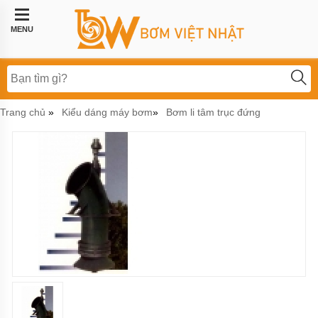
Trang
chủ
MENU
Bơm
công
nghiệp
Bơm
Trang chủ
Kiểu dáng máy bơm
Bơm li tâm trục đứng
»
»
thực
phẩm
BƠM
LI
TÂM
BƠM
MÀNG
KHÍ
NÉN
Bơm
khí
hóa
lỏng,
bơm