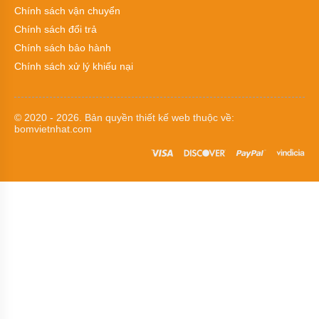
kiềm,
Chính sách vận chuyển
dung
Chính sách đổi trả
môi
Chính sách bảo hành
Bơm
Chính sách xử lý khiếu nại
chìm
trục
đứng
chịu
axit
© 2020 - 2026. Bản quyền
thiết kế web
thuộc về:
công
bomvietnhat.com
suất
nhỏ
Bơm
hút
chân
không
Bơm
hút
chân
không
Bơm
hút