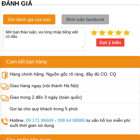
ĐÁNH GIÁ
Bơm
màng
MORAK
Gửi đánh giá của bạn
Bình luận facebook
Bơm
màng
TDS
Gửi ý kiến
Bơm
màng
HUSKY
Cam kết bán hàng
Bơm
Hàng chính hãng. Nguồn gốc rõ ràng, đầy đủ CO, CQ
màng
Wilden
Giao hàng ngay (nội thành Hà Nội)
Bơm
Giao trong 2 đến 3 ngày (toàn quốc)
màng
HY
Gọi lại cho quý khách trong 5 phút
Bơm
màng
Hotline:
09 171 86669
-
098 64 88886
tư vấn hỗ trợ miễn phí
GODO
suốt thời gian sử dụng.
Bơm