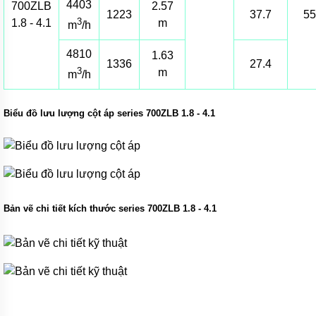
4403
700ZLB
2.57
Máy
1223
37.7
55
bơm
3
1.8 - 4.1
m
m
/h
nhựa
đường
4810
1.63
1336
27.4
Bơm
3
m
m
/h
màng
khi
nén
Biểu đồ lưu lượng cột áp series 700ZLB 1.8 - 4.1
Bơm
màng
Sandpiper
Bơm
màng
Aro
Bản vẽ chi tiết kích thước series 700ZLB 1.8 - 4.1
Bơm
màng
Cosmostar
Bơm
màng
YAMADA