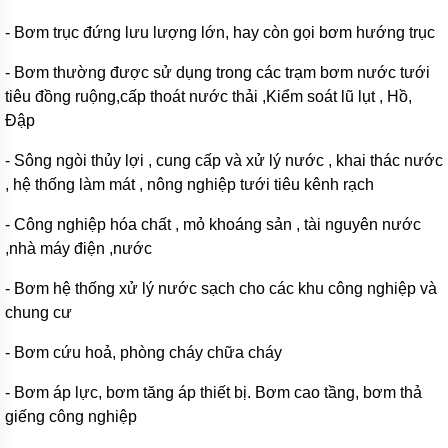
bơm
bánh
- Bơm trục đứng lưu lượng lớn, hay còn gọi bơm hướng trục
răng
ăn
- Bơm thường được sử dụng trong các trạm bơm nước tưới
khớp
trong
tiêu đồng ruộng,cấp thoát nước thải ,Kiểm soát lũ lụt , Hồ,
Đập
Máy
bơm
- Sông ngòi thủy lợi , cung cấp và xử lý nước , khai thác nước
bánh
răng
, hệ thống làm mát , nông nghiệp tưới tiêu kênh rạch
2CY
- Công nghiệp hóa chất , mỏ khoáng sản , tài nguyên nước
Bơm
,nhà máy điện ,nước
bánh
răng
dẫn
- Bơm hệ thống xử lý nước sạch cho các khu công nghiệp và
động
chung cư
bằng
khớp
từ
- Bơm cứu hoả, phòng cháy chữa cháy
Máy
- Bơm áp lực, bơm tăng áp thiết bị. Bơm cao tầng, bơm thả
bơm
dầu
giếng công nghiệp
kiểu
bánh