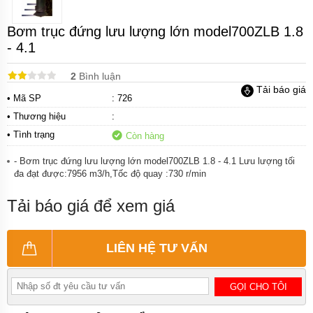
khí
amoniac
Bơm trục đứng lưu lượng lớn model700ZLB 1.8
Bơm
- 4.1
hóa
chất
2
Bình luận
Tải báo giá
Bơm
• Mã SP
: 726
hóa
chất
• Thương hiệu
:
điện
• Tình trạng
Còn hàng
24v
và
48v
- Bơm trục đứng lưu lượng lớn model700ZLB 1.8 - 4.1 Lưu lượng tối
đa đạt được:7956 m3/h,Tốc độ quay :730 r/min
Bơm
hoá
Tải báo giá để xem giá
chất
mini
Kiểu
LIÊN HỆ TƯ VẤN
dáng
bơm
hóa
GỌI CHO TÔI
chất