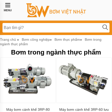
Trang
chủ
MENU
Bơm
công
nghiệp
Bơm
Trang chủ
Bơm công nghiệp
Bơm thực phẩm
Bơm trong
»
»
»
thực
ngành thực phẩm
phẩm
Bơm trong ngành thực phẩm
BƠM
LI
TÂM
BƠM
MÀNG
KHÍ
NÉN
Bơm
khí
hóa
lỏng,
bơm
Máy bơm cánh khế 3RP-80
Máy bơm cánh khế 3RP-60 lưu