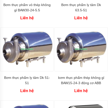
Máy
Bơm thực phẩm vỏ thép không
Bơm thực phẩm ly tâm Dk
bơm
gỉ BAW30-24-5.5
63.5-51
nhựa
đường
Liên hệ
Liên hệ
Bơm
màng
khi
nén
Bơm
màng
Sandpiper
Bơm
màng
Aro
Bơm thực phẩm ly tâm Dk 51-
bơm thực phẩm thép không gỉ
Bơm
51
BAW15-24-3 động cơ ABB
màng
Cosmostar
Liên hệ
Liên hệ
Bơm
màng
YAMADA