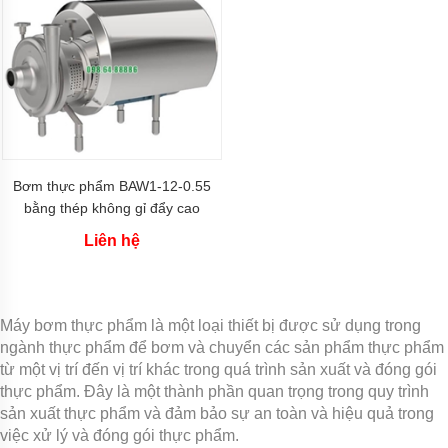
màng
thân
nhôm
Bơm
chìm
nước
thải
Bơm
chìm
Bơm thực phẩm BAW1-12-0.55
hút
bằng thép không gỉ đẩy cao
bùn
12m
Liên hệ
CÁC
ỨNG
DỤNG
CỦA
BƠM
Máy bơm thực phẩm là một loại thiết bị được sử dụng trong
CHÌM
ngành thực phẩm để bơm và chuyển các sản phẩm thực phẩm
Bơm
từ một vị trí đến vị trí khác trong quá trình sản xuất và đóng gói
chìm
thực phẩm. Đây là một thành phần quan trọng trong quy trình
inox
đúc
sản xuất thực phẩm và đảm bảo sự an toàn và hiệu quả trong
chịu
việc xử lý và đóng gói thực phẩm.
axit,