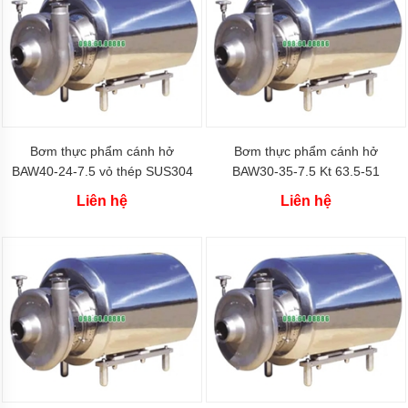
Bơm
bánh
răng
dùng
bạc
Máy
bơm
bánh
Bơm thực phẩm cánh hở
Bơm thực phẩm cánh hở
răng
BAW40-24-7.5 vỏ thép SUS304
BAW30-35-7.5 Kt 63.5-51
xách
tay
Liên hệ
Liên hệ
nhỏ
gọn
kiểu
bơm
trục
liền
Công
suất
máy
bơm
bánh
răng