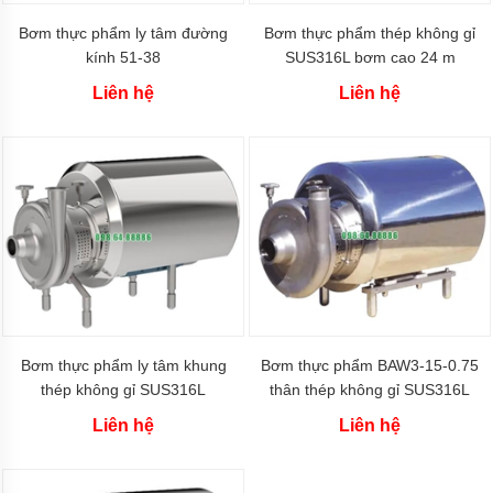
màng
Argal
Bơm thực phẩm ly tâm đường
Bơm thực phẩm thép không gỉ
kính 51-38
SUS316L bơm cao 24 m
Bơm
màng
Liên hệ
Liên hệ
Morak
Jofee
Bơm
màng
Marathon
Bơm
màng
FTI
Bơm
màng
Verder
Bơm thực phẩm ly tâm khung
Bơm thực phẩm BAW3-15-0.75
Bơm
thép không gỉ SUS316L
thân thép không gỉ SUS316L
màng
thân
Liên hệ
Liên hệ
nhựa
Bơm