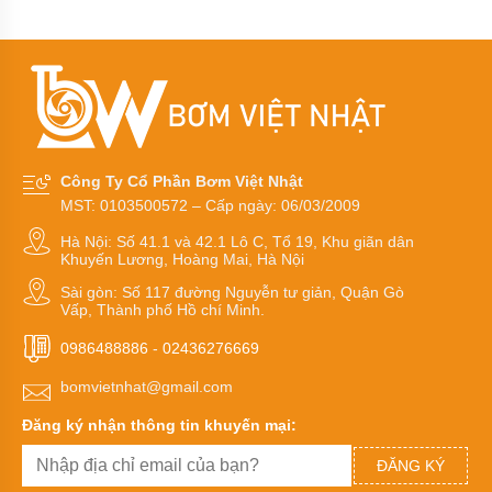
kiềm,
dung
môi
Bơm
chìm
trục
đứng
chịu
axit
Công Ty Cổ Phần Bơm Việt Nhật
công
MST: 0103500572 – Cấp ngày: 06/03/2009
suất
nhỏ
Hà Nội: Số 41.1 và 42.1 Lô C, Tổ 19, Khu giãn dân
Khuyến Lương, Hoàng Mai, Hà Nội
Bơm
hút
Sài gòn: Số 117 đường Nguyễn tư giản, Quận Gò
Vấp, Thành phố Hồ chí Minh.
chân
không
0986488886
-
02436276669
Bơm
bomvietnhat@gmail.com
hút
chân
Đăng ký nhận thông tin khuyến mại:
không
ĐĂNG KÝ
Bơm
hút