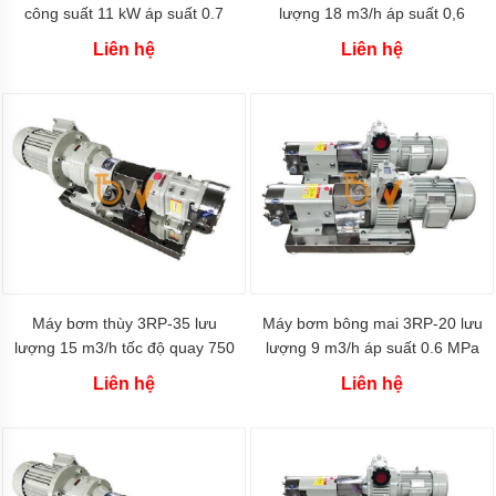
khí
công suất 11 kW áp suất 0.7
lượng 18 m3/h áp suất 0,6
amoniac
MPa tốc độ quay 500
MPa tốc độ quay 500
Liên hệ
Liên hệ
vòng/phút
vòng/phút
Bơm
hóa
chất
Bơm
hóa
chất
điện
24v
và
48v
Bơm
hoá
Máy bơm thùy 3RP-35 lưu
Máy bơm bông mai 3RP-20 lưu
chất
mini
lượng 15 m3/h tốc độ quay 750
lượng 9 m3/h áp suất 0.6 MPa
vòng/phút
công suất 2.2kW
Liên hệ
Liên hệ
Kiểu
dáng
bơm
hóa
chất