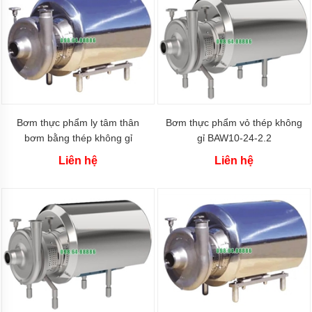
Bơm
màng
MORAK
Bơm
màng
TDS
Bơm
màng
Bơm thực phẩm ly tâm thân
Bơm thực phẩm vỏ thép không
HUSKY
bơm bằng thép không gỉ
gỉ BAW10-24-2.2
SUS304
Bơm
Liên hệ
Liên hệ
màng
Wilden
Bơm
màng
HY
Bơm
màng
GODO
Bơm