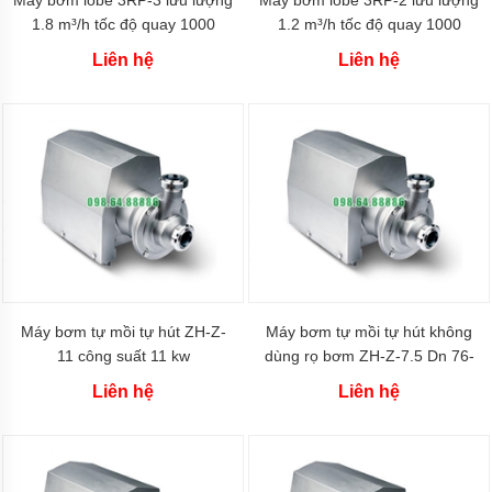
Máy bơm lobe 3RP-3 lưu lượng
Máy bơm lobe 3RP-2 lưu lượng
bơm
1.8 m³/h tốc độ quay 1000
1.2 m³/h tốc độ quay 1000
bánh
vòng/phút kết nối 25-32 mm
vòng/phút đường kính kết nối
răng
Liên hệ
Liên hệ
ăn
DN15
khớp
trong
Máy
bơm
bánh
răng
2CY
Bơm
bánh
răng
dẫn
động
Máy bơm tự mồi tự hút ZH-Z-
Máy bơm tự mồi tự hút không
bằng
11 công suất 11 kw
dùng rọ bơm ZH-Z-7.5 Dn 76-
khớp
từ
76 mm
Liên hệ
Liên hệ
Máy
bơm
dầu
kiểu
bánh