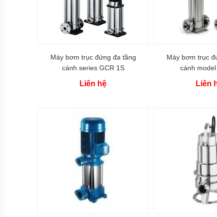
Bơm
bánh
răng
Máy
bơm
Máy bơm trục đứng đa tầng
Máy bơm trục đ
bánh
cánh series GCR 1S
cánh model
răng
ăn
Liên hệ
Liên 
khớp
trong
Máy
bơm
bánh
răng
2CY
Bơm
bánh
răng
dẫn
động
bằng
khớp
từ