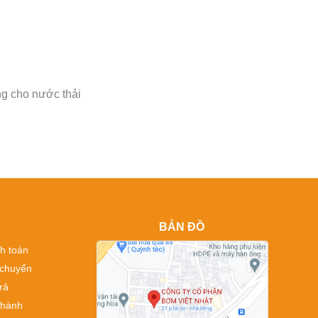
g cho nước thải
BẢN ĐỒ
h toán
 chuyển
rả
 hành