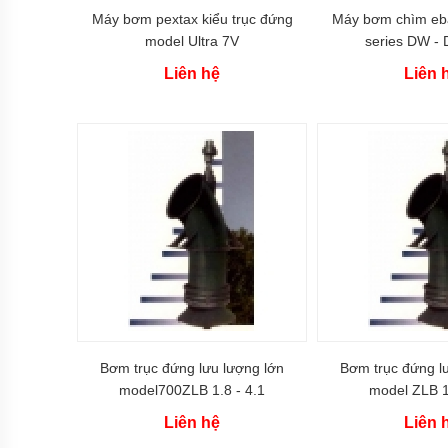
Máy bơm pextax kiểu trục đứng
Máy bơm chìm eba
Máy
model Ultra 7V
series DW -
bơm
dầu
Liên hệ
Liên 
kiểu
bánh
răng
dùng
phớt
cơ
khí
làm
kín
Bơm
bánh
răng
ngoài
dùng
cho
độ
nhớt
Bơm trục đứng lưu lượng lớn
Bơm trục đứng l
thấp
model700ZLB 1.8 - 4.1
model ZLB 1
Máy
Liên hệ
Liên 
bơm
bánh