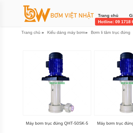
Trang
chủ
Trang chủ
G
Hotline: 09 1718
Bơm
công
Trang chủ
Kiểu dáng máy bơm
Bơm li tâm trục đứng
»
»
nghiệp
Bơm
thực
phẩm
BƠM
LI
TÂM
BƠM
MÀNG
KHÍ
NÉN
Bơm
khí
hóa
Máy bơm trục đứng QHT-50SK-5
Máy bơm trục đứn
lỏng,
bơm