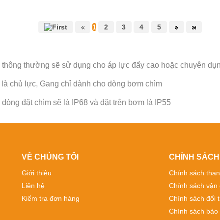
1
2
3
4
5
 thông thường sẽ sử dụng cho áp lực đẩy cao hoặc chuyên dụn
x là chủ lực, Gang chỉ dành cho dòng bơm chìm
dòng đặt chìm sẽ là IP68 và đặt trên bơm là IP55
VỀ CHÚNG TÔI
CHÍNH SÁCH
Giới thiệu
Chính sách than
Liên hệ
Chính sách vận
Kiểm tra đơn hàng
Chính sách đổi t
Chính sách bảo