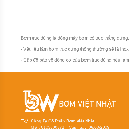
răng
thân
bơm
bằng
GANG
Bơm
rỉ
Bơm trục đứng là dòng máy bơm có trục thẳng đứng,
mật,
bơm
- Vật liệu làm bơm trục đứng thông thường sẽ là Ino
mỡ
cá
- Cấp độ bảo vệ động cơ của bơm trục đứng nếu làm 
Máy
bơm
bánh
răng
thân
bằng
inox
Bơm
bánh
răng
KCB
Công Ty Cổ Phần Bơm Việt Nhật
MST: 0103500572 – Cấp ngày: 06/03/2009