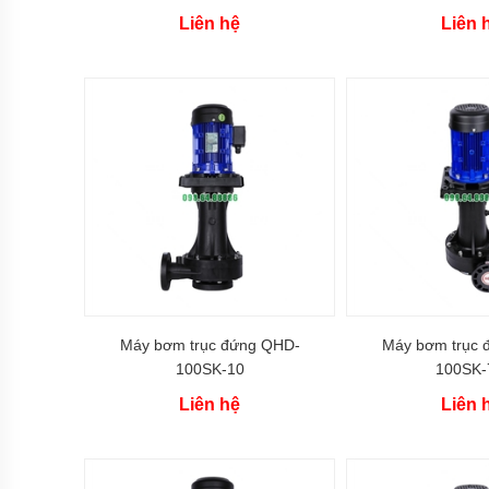
khí
amoniac
Liên hệ
Liên 
Bơm
dầu
truyền
nhiệt
RY
Bơm
hóa
chất
Bơm
hóa
chất
điện
24v
và
Máy bơm trục đứng QHD-
Máy bơm trục 
48v
100SK-10
100SK-
Bơm
Liên hệ
Liên 
hoá
chất
mini