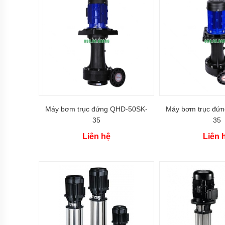
Kiểu
dáng
bơm
hóa
chất
Tên
thường
gọi
các
loại
bơm
hóa
chất
Máy bơm trục đứng QHD-50SK-
Máy bơm trục đứ
35
35
Xuất
xứ
Liên hệ
Liên 
máy
bơm
hóa
chất
Thương
hiệu
bơm
hóa
chất