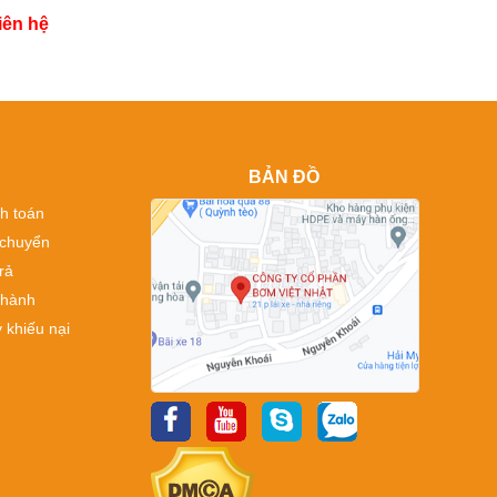
iên hệ
BẢN ĐỒ
h toán
 chuyển
rả
 hành
 khiếu nại