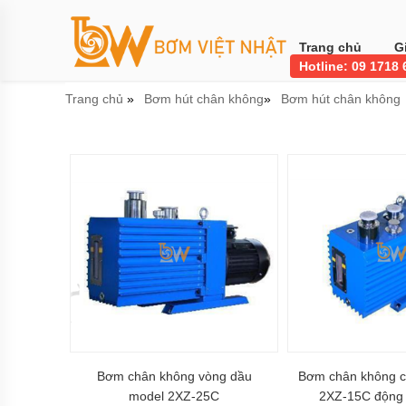
Trang
chủ
Trang chủ
G
Hotline: 09 1718
Bơm
công
Trang chủ
Bơm hút chân không
Bơm hút chân không
»
»
nghiệp
Bơm
thực
phẩm
BƠM
LI
TÂM
BƠM
MÀNG
KHÍ
NÉN
Bơm
khí
hóa
Bơm chân không vòng dầu
Bơm chân không c
lỏng,
bơm
model 2XZ-25C
2XZ-15C động 