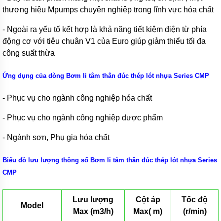
Bơm
thương hiệu Mpumps chuyên nghiệp trong lĩnh vực hóa chất
bánh
răng
- Ngoài ra yếu tố kết hợp là khả năng tiết kiệm điện từ phía
ngoài
dùng
động cơ với tiêu chuân V1 của Euro giúp giảm thiểu tối đa
cho
công suất thừa
độ
nhớt
thấp
Ứng dụng của dòng Bơm li tâm thân đúc thép lót nhựa Series CMP
Máy
bơm
- Phục vụ cho ngành công nghiệp hóa chất
bánh
răng
- Phục vụ cho ngành công nghiệp dược phẩm
thân
bơm
bằng
- Ngành sơn, Phụ gia hóa chất
GANG
Biểu đồ lưu lượng thông số Bơm li tâm thân đúc thép lót nhựa Series
Bơm
rỉ
CMP
mật,
bơm
mỡ
Lưu lượng
Cột áp
Tốc độ
cá
Model
Max (m3/h)
Max( m)
(r/min)
Máy