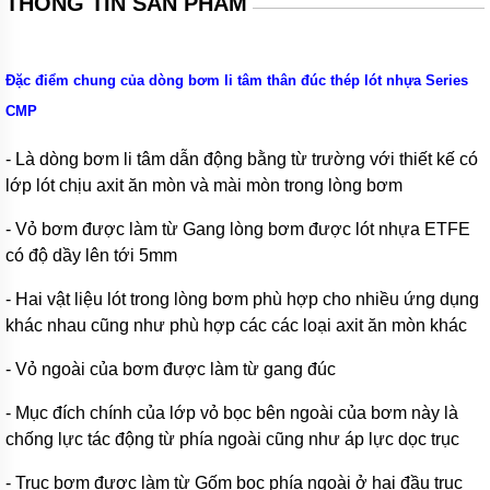
THÔNG TIN SẢN PHẨM
Xuất
xứ
máy
bơm
Đặc điểm chung của dòng bơm li tâm thân đúc thép lót nhựa Series
hóa
chất
CMP
Thương
- Là dòng bơm li tâm dẫn động bằng từ trường với thiết kế có
hiệu
bơm
lớp lót chịu axit ăn mòn và mài mòn trong lòng bơm
hóa
chất
- Vỏ bơm được làm từ Gang lòng bơm được lót nhựa ETFE
có độ dầy lên tới 5mm
Bơm
bánh
- Hai vật liệu lót trong lòng bơm phù hợp cho nhiều ứng dụng
răng
khác nhau cũng như phù hợp các các loại axit ăn mòn khác
Máy
bơm
- Vỏ ngoài của bơm được làm từ gang đúc
bánh
răng
ăn
- Mục đích chính của lớp vỏ bọc bên ngoài của bơm này là
khớp
chống lực tác động từ phía ngoài cũng như áp lực dọc trục
trong
- Trục bơm được làm từ Gốm bọc phía ngoài ở hai đầu trục
Máy