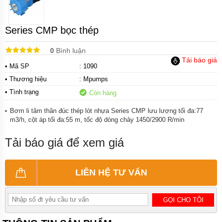
Bơm
hóa
chất
điện
Series CMP bọc thép
24v
và
48v
0
Bình luận
Tải báo giá
Bơm
• Mã SP
: 1090
hoá
• Thương hiệu
:
Mpumps
chất
mini
• Tình trạng
Còn hàng
Kiểu
Bơm li tâm thân đúc thép lót nhựa Series CMP lưu lượng tối đa:77
dáng
m3/h, cột áp tối đa:55 m, tốc độ dòng chảy 1450/2900 R/min
bơm
hóa
chất
Tải báo giá để xem giá
Tên
thường
LIÊN HỆ TƯ VẤN
gọi
các
loại
bơm
GỌI CHO TÔI
hóa
chất