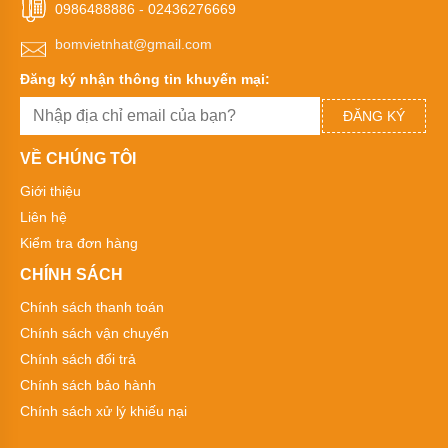
Bơm
0986488886
-
02436276669
màng
Marathon
bomvietnhat@gmail.com
Bơm
Đăng ký nhận thông tin khuyến mại:
màng
FTI
ĐĂNG KÝ
Bơm
VỀ CHÚNG TÔI
màng
Verder
Giới thiệu
Bơm
Liên hệ
màng
Kiểm tra đơn hàng
thân
nhựa
CHÍNH SÁCH
Bơm
Chính sách thanh toán
màng
thân
Chính sách vận chuyển
nhôm
Chính sách đổi trả
Bơm
Chính sách bảo hành
chìm
Chính sách xử lý khiếu nại
nước
thải