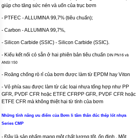
bơm
giúp cho tăng sức nén và uốn của trục bơm
bánh
răng
- PTFEC - ALLUMINA 99,7% (tiêu chuẩn);
2CY
- Carbon - ALLUMINA 99,7%,
Bơm
bánh
răng
- Silicon Carbide (SSIC) - Silicon Carbide (SSIC).
dẫn
động
- Kiểu kết nối có sẵn ở hai phiên bản tiêu chuẩn
DIN PN16 và
bằng
khớp
ANSI 150
từ
- Roăng chống rò rỉ của bơm được làm từ EPDM hay Viton
Máy
bơm
dầu
- Vỏ phía sau được làm từ các loại nhựa tổng hợp như PP
kiểu
GFR, PVDF CFR hoặc ETFE CFRPP GFR, PVDF CFR hoặc
bánh
răng
ETFE CFR mà không thiệt hại từ tính của bơm
dùng
phớt
Những tính năng ưu điểm của Bơm li tâm thân đúc thép lót nhựa
cơ
khí
Series CMP
làm
kín
- Đây là sản phẩm mang một chất lượng tốt, ổn định , Một