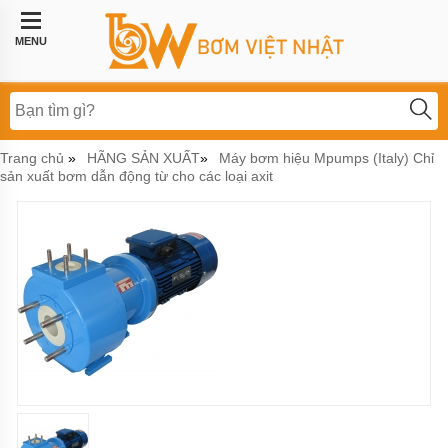
Trang
chủ
MENU
Bơm
công
nghiệp
Bơm
Trang chủ
HÃNG SẢN XUẤT
Máy bơm hiệu Mpumps (Italy) Chỉ
»
»
thực
sản xuất bơm dẫn động từ cho các loại axit
phẩm
BƠM
LI
TÂM
BƠM
MÀNG
KHÍ
NÉN
Bơm
hóa
chất