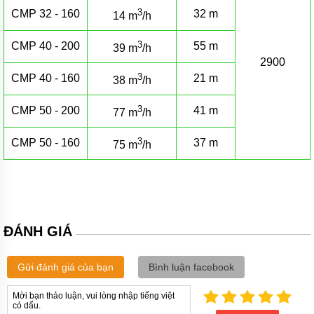
Máy
bơm
3
CMP 32 - 160
32 m
14 m
/h
bánh
răng
3
xách
CMP 40 - 200
55 m
39 m
/h
tay
2900
nhỏ
3
CMP 40 - 160
21 m
gọn
38 m
/h
kiểu
bơm
3
CMP 50 - 200
41 m
77 m
/h
trục
liền
3
CMP 50 - 160
37 m
75 m
/h
Công
suất
máy
bơm
bánh
răng
ĐÁNH GIÁ
Máy
bơm
nhựa
đường
Gửi đánh giá của bạn
Bình luận facebook
Bơm
màng