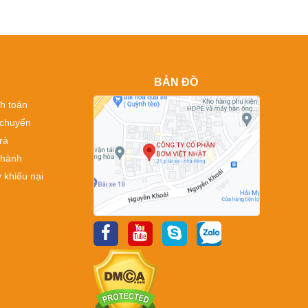
BẢN ĐỒ
h toán
 chuyển
rả
 hành
 khiếu nại