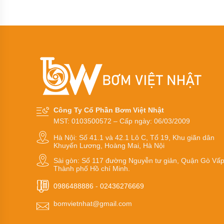
khí
amoniac
Bơm
dầu
truyền
nhiệt
RY
Bơm
hóa
chất
Công Ty Cổ Phần Bơm Việt Nhật
Bơm
MST: 0103500572 – Cấp ngày: 06/03/2009
hóa
chất
Hà Nội: Số 41.1 và 42.1 Lô C, Tổ 19, Khu giãn dân
điện
Khuyến Lương, Hoàng Mai, Hà Nội
24v
và
Sài gòn: Số 117 đường Nguyễn tư giản, Quận Gò Vấp
48v
Thành phố Hồ chí Minh.
Bơm
0986488886
-
02436276669
hoá
chất
bomvietnhat@gmail.com
mini