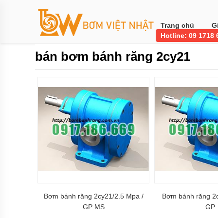
Trang
chủ
Trang chủ
G
Hotline: 09 1718
Bơm
công
bán bơm bánh răng 2cy21
nghiệp
Bơm
thực
phẩm
BƠM
LI
TÂM
BƠM
MÀNG
KHÍ
NÉN
Bơm
khí
Bơm bánh răng 2cy21/2.5 Mpa /
Bơm bánh răng 2c
hóa
lỏng,
GP MS
GP
bơm