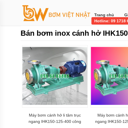
Trang
chủ
Trang chủ
G
Hotline: 09 1718
Bơm
công
Bán bơm inox cánh hở IHK150
nghiệp
Bơm
thực
phẩm
BƠM
LI
TÂM
BƠM
MÀNG
KHÍ
NÉN
Bơm
khí
Máy bơm cánh hở li tâm trục
Máy bơm cánh hở
hóa
lỏng,
ngang IHK150-125-400 công
ngang IHK150-125
bơm
suất 55 kw
inox 3