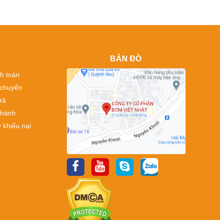
BẢN ĐỒ
h toán
 chuyển
rả
 hành
 khiếu nại