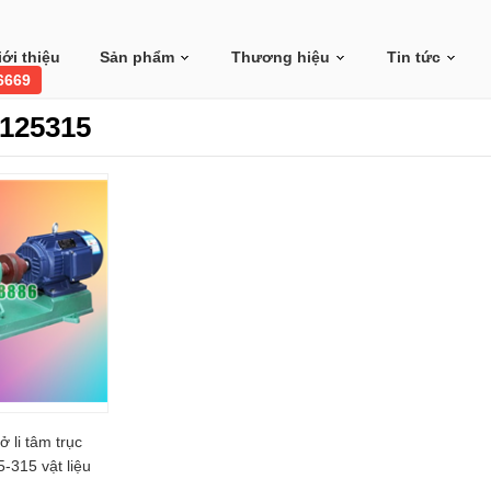
iới thiệu
Sản phẩm
Thương hiệu
Tin tức
 6669
125315
 li tâm trục
-315 vật liệu
16