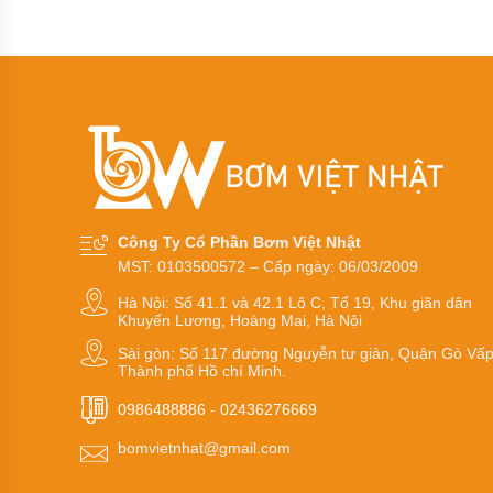
khí
amoniac
Bơm
dầu
truyền
nhiệt
RY
Bơm
hóa
chất
Công Ty Cổ Phần Bơm Việt Nhật
Bơm
MST: 0103500572 – Cấp ngày: 06/03/2009
hóa
chất
Hà Nội: Số 41.1 và 42.1 Lô C, Tổ 19, Khu giãn dân
điện
Khuyến Lương, Hoàng Mai, Hà Nội
24v
và
Sài gòn: Số 117 đường Nguyễn tư giản, Quận Gò Vấp
48v
Thành phố Hồ chí Minh.
Bơm
0986488886
-
02436276669
hoá
chất
bomvietnhat@gmail.com
mini