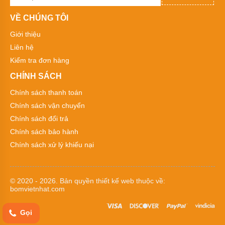
Kiểu
dáng
VỀ CHÚNG TÔI
bơm
hóa
chất
Giới thiệu
Liên hệ
Tên
Kiểm tra đơn hàng
thường
gọi
CHÍNH SÁCH
các
loại
Chính sách thanh toán
bơm
hóa
Chính sách vận chuyển
chất
Chính sách đổi trả
Xuất
Chính sách bảo hành
xứ
máy
Chính sách xử lý khiếu nại
bơm
hóa
chất
© 2020 - 2026. Bản quyền
thiết kế web
thuộc về:
Thương
bomvietnhat.com
hiệu
bơm
hóa
Gọi
chất