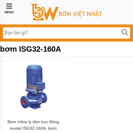
Trang
chủ
MENU
Bơm
công
nghiệp
Bơm
bơm ISG32-160A
thực
phẩm
BƠM
LI
TÂM
BƠM
MÀNG
KHÍ
NÉN
Bơm
khí
hóa
Bơm inline ly tâm trục đứng
lỏng,
model ISG32-160A, bơm
bơm