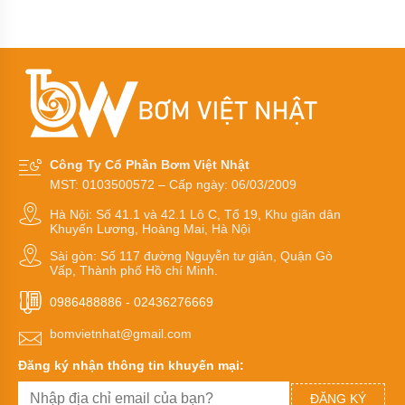
khí
IRG32-160A động cơ 1.1 kw
amoniac
Bơm
dầu
truyền
nhiệt
RY
Bơm
hóa
Công Ty Cổ Phần Bơm Việt Nhật
chất
MST: 0103500572 – Cấp ngày: 06/03/2009
Bơm
Hà Nội: Số 41.1 và 42.1 Lô C, Tổ 19, Khu giãn dân
hóa
Khuyến Lương, Hoàng Mai, Hà Nội
chất
điện
Sài gòn: Số 117 đường Nguyễn tư giản, Quận Gò
24v
Vấp, Thành phố Hồ chí Minh.
và
48v
0986488886
-
02436276669
Bơm
bomvietnhat@gmail.com
hoá
chất
Đăng ký nhận thông tin khuyến mại:
mini
ĐĂNG KÝ