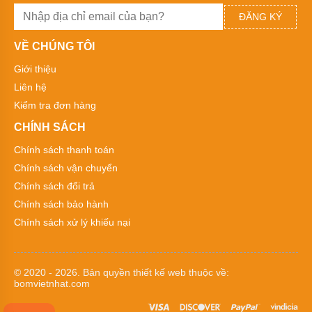
Kiểu
dáng
ĐĂNG KÝ
bơm
hóa
VỀ CHÚNG TÔI
chất
Giới thiệu
Tên
thường
Liên hệ
gọi
Kiểm tra đơn hàng
các
loại
CHÍNH SÁCH
bơm
hóa
Chính sách thanh toán
chất
Chính sách vận chuyển
Xuất
Chính sách đổi trả
xứ
máy
Chính sách bảo hành
bơm
hóa
Chính sách xử lý khiếu nại
chất
Thương
hiệu
© 2020 - 2026. Bản quyền
thiết kế web
thuộc về:
bơm
bomvietnhat.com
hóa
chất