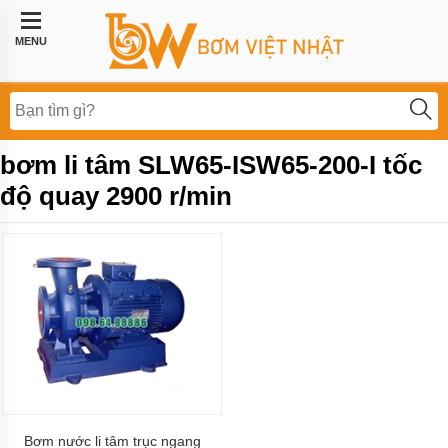
Trang
chủ
MENU
Bơm
công
nghiệp
Bơm
bơm li tâm SLW65-ISW65-200-I tốc
thực
phẩm
độ quay 2900 r/min
BƠM
LI
TÂM
BƠM
MÀNG
KHÍ
NÉN
Bơm
khí
hóa
lỏng,
bơm
Bơm nước li tâm trục ngang