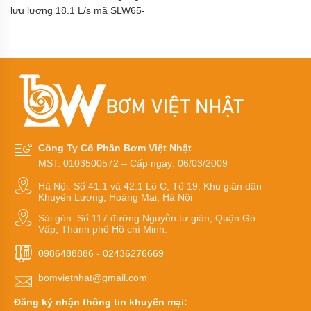
khí
lưu lượng 18.1 L/s mã SLW65-
amoniac
ISW65-200-I
Bơm
dầu
truyền
nhiệt
RY
Bơm
hóa
chất
Công Ty Cổ Phần Bơm Việt Nhật
Bơm
MST: 0103500572 – Cấp ngày: 06/03/2009
hóa
chất
Hà Nội: Số 41.1 và 42.1 Lô C, Tổ 19, Khu giãn dân
điện
Khuyến Lương, Hoàng Mai, Hà Nội
24v
và
Sài gòn: Số 117 đường Nguyễn tư giản, Quận Gò
48v
Vấp, Thành phố Hồ chí Minh.
0986488886
-
02436276669
Bơm
hoá
chất
bomvietnhat@gmail.com
mini
Đăng ký nhận thông tin khuyến mại: