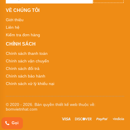
Kiểu
dáng
VỀ CHÚNG TÔI
bơm
hóa
chất
Giới thiệu
Liên hệ
Tên
Kiểm tra đơn hàng
thường
gọi
CHÍNH SÁCH
các
loại
Chính sách thanh toán
bơm
hóa
Chính sách vận chuyển
chất
Chính sách đổi trả
Xuất
Chính sách bảo hành
xứ
máy
Chính sách xử lý khiếu nại
bơm
hóa
chất
© 2020 - 2026. Bản quyền
thiết kế web
thuộc về:
Thương
bomvietnhat.com
hiệu
bơm
hóa
Gọi
chất