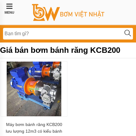
Trang
chủ
MENU
Bơm
công
nghiệp
Bơm
Giá bán bơm bánh răng KCB200
thực
phẩm
BƠM
LI
TÂM
BƠM
MÀNG
KHÍ
NÉN
Bơm
khí
hóa
Máy bơm bánh răng KCB200
lỏng,
lưu lượng 12m3 có kiểu bánh
bơm