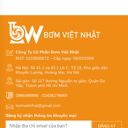
khí
răng chữ V
amoniac
Bơm
dầu
truyền
nhiệt
RY
Bơm
hóa
Công Ty Cổ Phần Bơm Việt Nhật
chất
MST: 0103500572 – Cấp ngày: 06/03/2009
Bơm
Hà Nội: Số 41.1 và 42.1 Lô C, Tổ 19, Khu giãn dân
hóa
Khuyến Lương, Hoàng Mai, Hà Nội
chất
điện
Sài gòn: Số 117 đường Nguyễn tư giản, Quận Gò
24v
Vấp, Thành phố Hồ chí Minh.
và
48v
0986488886
-
02436276669
Bơm
bomvietnhat@gmail.com
hoá
chất
Đăng ký nhận thông tin khuyến mại:
mini
ĐĂNG KÝ