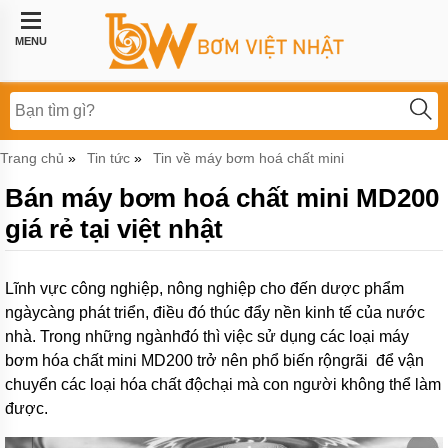
Trang
chủ
MENU
Bơm
công
nghiệp
Bơm
Trang chủ
Tin tức
Tin về máy bơm hoá chất mini
»
»
thực
phẩm
Bán máy bơm hoá chất mini MD200
BƠM
giá rẻ tại việt nhật
LI
TÂM
BƠM
Lĩnh vực công nghiệp, nông nghiệp cho đến dược phẩm
MÀNG
ngàycàng phát triển, điều đó thúc đẩy nền kinh tế của nước
KHÍ
NÉN
nhà. Trong những ngànhđó thì việc sử dụng các loại máy
bơm hóa chất mini MD200 trở nên phổ biến rộngrãi
để vận
Bơm
chuyển các loại hóa chất độchại mà con người không thể làm
khí
hóa
được.
lỏng,
bơm