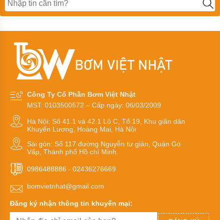
Bơm
màng
MORAK
Bơm
màng
TDS
Bơm
màng
HUSKY
Công Ty Cổ Phần Bơm Việt Nhật
MST: 0103500572 – Cấp ngày: 06/03/2009
Bơm
màng
Hà Nội: Số 41.1 và 42.1 Lô C, Tổ 19, Khu giãn dân
Wilden
Khuyến Lương, Hoàng Mai, Hà Nội
Sài gòn: Số 117 đường Nguyễn tư giản, Quận Gò
Bơm
Vấp, Thành phố Hồ chí Minh.
màng
HY
0986488886
-
02436276669
Bơm
bomvietnhat@gmail.com
màng
GODO
Đăng ký nhận thông tin khuyến mại:
Bơm