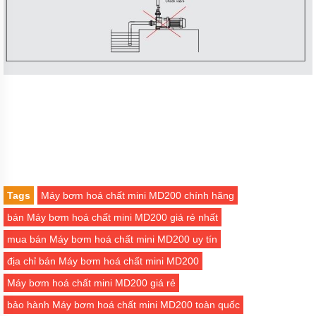
Bơm
rỉ
mật,
bơm
mỡ
cá
Máy
bơm
bánh
răng
thân
bằng
inox
Bơm
Tags
Máy bơm hoá chất mini MD200 chính hãng
bánh
răng
bán Máy bơm hoá chất mini MD200 giá rẻ nhất
KCB
mua bán Máy bơm hoá chất mini MD200 uy tín
Máy
bơm
địa chỉ bán Máy bơm hoá chất mini MD200
bánh
răng
Máy bơm hoá chất mini MD200 giá rẻ
thân
bằng
bảo hành Máy bơm hoá chất mini MD200 toàn quốc
đồng