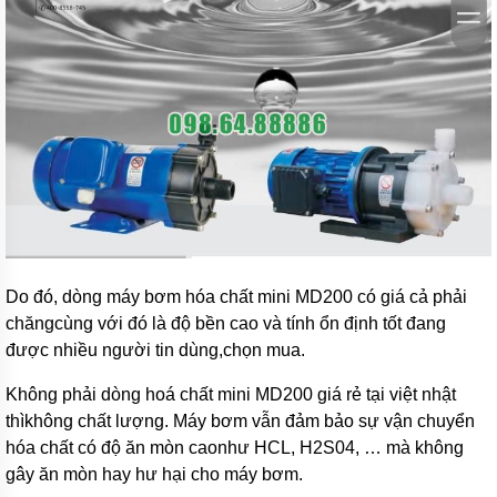
khí
amoniac
Bơm
hóa
chất
Bơm
hóa
chất
điện
24v
và
48v
Bơm
Do đó, dòng máy bơm hóa chất mini MD200 có giá cả phải
hoá
chăngcùng với đó là độ bền cao và tính ổn định tốt đang
chất
mini
được nhiều người tin dùng,chọn mua.
Kiểu
Không phải dòng hoá chất mini MD200 giá rẻ tại việt nhật
dáng
thìkhông chất lượng. Máy bơm vẫn đảm bảo sự vận chuyển
bơm
hóa
hóa chất có độ ăn mòn caonhư HCL, H2S04, … mà không
chất
gây ăn mòn hay hư hại cho máy bơm.