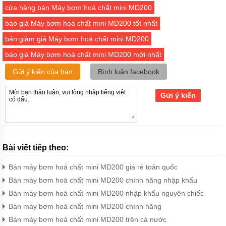
cửa hàng bán Máy bơm hoá chất mini MD200
Bơm
báo giá Máy bơm hoá chất mini MD200 tốt nhất
bánh
răng
bán giảm giá Máy bơm hoá chất mini MD200
dùng
bạc
báo giá Máy bơm hoá chất mini MD200 mới nhất
Máy
Gửi ý kiến của bạn
Bình luận facebook
bơm
bánh
răng
Gửi ý kiến
xách
tay
nhỏ
gọn
kiểu
bơm
Bài viết tiếp theo:
trục
liền
Bán máy bơm hoá chất mini MD200 giá rẻ toàn quốc
Công
Bán máy bơm hoá chất mini MD200 chính hãng nhập khẩu
suất
máy
Bán máy bơm hoá chất mini MD200 nhập khẩu nguyên chiếc
bơm
Bán máy bơm hoá chất mini MD200 chính hãng
bánh
răng
Bán máy bơm hoá chất mini MD200 trên cả nước