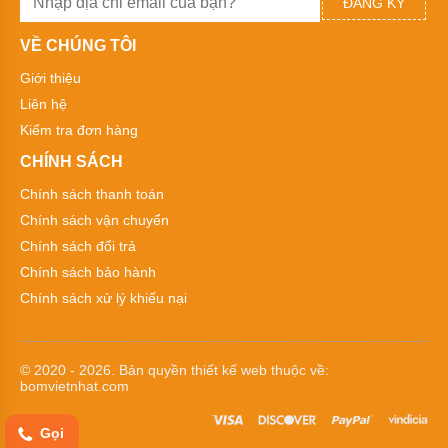
màng
ĐĂNG KÝ
Argal
VỀ CHÚNG TÔI
Bơm
màng
Giới thiệu
Morak
Jofee
Liên hệ
Kiểm tra đơn hàng
Bơm
màng
CHÍNH SÁCH
Marathon
Chính sách thanh toán
Bơm
Chính sách vận chuyển
màng
FTI
Chính sách đổi trả
Chính sách bảo hành
Bơm
màng
Chính sách xử lý khiếu nại
Verder
Bơm
màng
© 2020 - 2026. Bản quyền
thiết kế web
thuộc về:
thân
bomvietnhat.com
nhựa
Bơm
Gọi