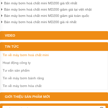
Bán máy bơm hoá chất mini MD200 giá tốt nhất
Máy
bơm
Bán máy bơm hoá chất mini MD200 giảm giá tại việt nhật
nhựa
đường
Bán máy bơm hoá chất mini MD200 giảm giá toàn quốc
Bán máy bơm hoá chất mini MD200 giá rẻ nhất
Bơm
màng
khi
VIDEO
nén
Bơm
TIN TỨC
màng
Sandpiper
Tin về máy bơm hoá chất mini
Hoạt động công ty
Bơm
màng
Tư vấn sản phẩm
Aro
Tin về máy bơm bánh răng
Bơm
màng
Tin về máy bơm hóa chất
Cosmostar
Bơm
GIỚI THIỆU SẢN PHẨM MỚI
màng
YAMADA