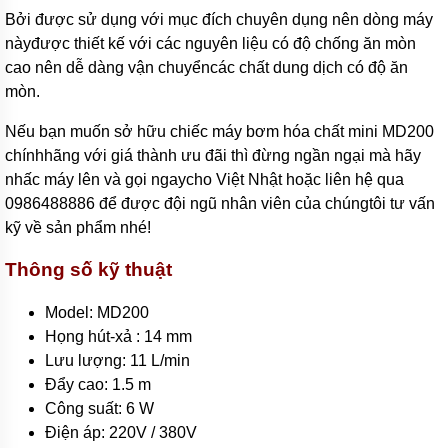
Tên
Bởi được sử dụng với mục đích chuyên dụng nên dòng máy
thường
gọi
nàyđược thiết kế với các nguyên liệu có độ chống ăn mòn
các
cao nên dễ dàng vận chuyểncác chất dung dịch có độ ăn
loại
bơm
mòn.
hóa
chất
Nếu bạn muốn sở hữu chiếc máy bơm hóa chất mini MD200
Xuất
chínhhãng với giá thành ưu đãi thì đừng ngần ngại mà hãy
xứ
nhấc máy lên và gọi ngaycho Việt Nhật hoặc liên hệ qua
máy
bơm
0986488886 để được đội ngũ nhân viên của chúngtôi tư vấn
hóa
kỹ về sản phẩm nhé!
chất
Thông số kỹ thuật
Thương
hiệu
bơm
Model: MD200
hóa
chất
Họng hút-xả : 14 mm
Lưu lượng: 11 L/min
Bơm
Đẩy cao: 1.5 m
bánh
răng
Công suất: 6 W
Điện áp: 220V / 380V
Máy