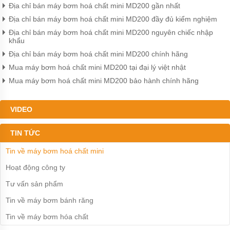
Địa chỉ bán máy bơm hoá chất mini MD200 gần nhất
Máy
bơm
Địa chỉ bán máy bơm hoá chất mini MD200 đầy đủ kiểm nghiệm
nhựa
đường
Địa chỉ bán máy bơm hoá chất mini MD200 nguyên chiếc nhập
khẩu
Bơm
Địa chỉ bán máy bơm hoá chất mini MD200 chính hãng
màng
Mua máy bơm hoá chất mini MD200 tại đại lý việt nhật
khi
nén
Mua máy bơm hoá chất mini MD200 bảo hành chính hãng
Bơm
màng
VIDEO
Sandpiper
TIN TỨC
Bơm
màng
Aro
Tin về máy bơm hoá chất mini
Hoạt động công ty
Bơm
màng
Tư vấn sản phẩm
Cosmostar
Tin về máy bơm bánh răng
Bơm
màng
Tin về máy bơm hóa chất
YAMADA