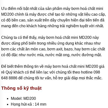
Tên
thường
Ưu điểm nổi bật nhất của sản phẩm máy bơm hoá chất mini
gọi
các
MD200 chính là máy được chế tạo từ những vật liệu cao cấp,
loại
có độ bền cao, sản xuất trên dây chuyền hiện đại tiên tiến đã
bơm
hóa
mang đến cho khách hàng những trải nghiệm tuyệt vời nhất.
chất
Xuất
Chúng ta có thể thấy, máy bơm hoá chất mini MD200 này
xứ
được dùng phổ biến trong nhiều ứng dụng khác nhau như
máy
bơm
bơm các chất ăn mòn cao, bơm axit, bazo, hay bơm các chất
hóa
có độ đặc như nước mía, nước mật ong, nước đường mật.
chất
Thương
Để biết thêm thông tin về máy bơm hoá chất mini MD200 giá
hiệu
rẻ Quý khách có thể liên lạc với chúng tôi theo hotline 098
bơm
hóa
648 8886 để chúng tôi tư vấn, hỗ trợ giải đáp mọi thắc mắc.
chất
Thông số kỹ thuật
Bơm
bánh
răng
Model: MD200
Họng hút-xả : 14 mm
Máy