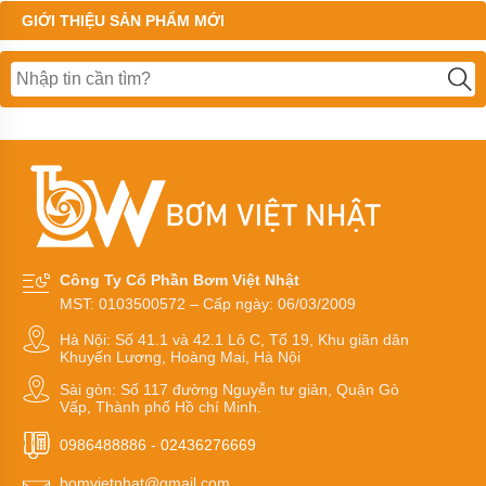
GIỚI THIỆU SẢN PHẨM MỚI
Bơm
màng
MORAK
Bơm
màng
TDS
Bơm
màng
HUSKY
Bơm
màng
Công Ty Cổ Phần Bơm Việt Nhật
Wilden
MST: 0103500572 – Cấp ngày: 06/03/2009
Bơm
màng
Hà Nội: Số 41.1 và 42.1 Lô C, Tổ 19, Khu giãn dân
HY
Khuyến Lương, Hoàng Mai, Hà Nội
Sài gòn: Số 117 đường Nguyễn tư giản, Quận Gò
Bơm
Vấp, Thành phố Hồ chí Minh.
màng
GODO
0986488886
-
02436276669
Bơm
bomvietnhat@gmail.com