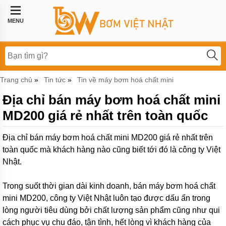
Trang
chủ
MENU
Bơm
công
nghiệp
Bơm
Trang chủ
Tin tức
Tin về máy bơm hoá chất mini
»
»
thực
phẩm
Địa chỉ bán máy bơm hoá chất mini
BƠM
MD200 giá rẻ nhất trên toàn quốc
LI
TÂM
Địa chỉ bán máy bơm hoá chất mini MD200 giá rẻ nhất trên
BƠM
toàn quốc mà khách hàng nào cũng biết tới đó là công ty Việt
MÀNG
KHÍ
Nhật.
NÉN
Trong suốt thời gian dài kinh doanh, bán máy bơm hoá chất
Bơm
khí
mini MD200, công ty Việt Nhật luôn tạo được dấu ấn trong
hóa
lòng người tiêu dùng bởi chất lượng sản phẩm cũng như qui
lỏng,
bơm
cách phục vụ chu đáo, tận tình, hết lòng vì khách hàng của