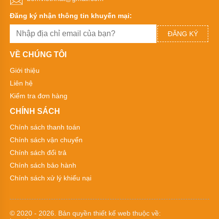
màng
Argal
Đăng ký nhận thông tin khuyến mại:
Bơm
ĐĂNG KÝ
màng
Morak
Jofee
VỀ CHÚNG TÔI
Bơm
Giới thiệu
màng
Liên hệ
Marathon
Kiểm tra đơn hàng
Bơm
màng
CHÍNH SÁCH
FTI
Chính sách thanh toán
Bơm
Chính sách vận chuyển
màng
Verder
Chính sách đổi trả
Chính sách bảo hành
Bơm
màng
Chính sách xử lý khiếu nại
thân
nhựa
Bơm
© 2020 - 2026. Bản quyền
thiết kế web
thuộc về: