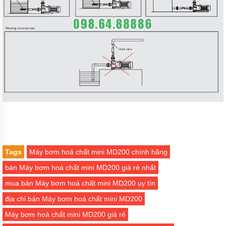
Bơm
rỉ
mật,
bơm
mỡ
cá
Máy
bơm
bánh
răng
thân
bằng
inox
Bơm
bánh
răng
Tags
Máy bơm hoá chất mini MD200 chính hãng
KCB
bán Máy bơm hoá chất mini MD200 giá rẻ nhất
Máy
bơm
mua bán Máy bơm hoá chất mini MD200 uy tín
bánh
địa chỉ bán Máy bơm hoá chất mini MD200
răng
thân
Máy bơm hoá chất mini MD200 giá rẻ
bằng
đồng