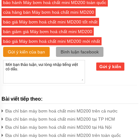
bảo hành Máy bơm hoá chất mini MD200 toàn quốc
Bơm
cửa hàng bán Máy bơm hoá chất mini MD200
bánh
răng
báo giá Máy bơm hoá chất mini MD200 tốt nhất
dùng
bạc
bán giảm giá Máy bơm hoá chất mini MD200
báo giá Máy bơm hoá chất mini MD200 mới nhất
Máy
bơm
bánh
Gửi ý kiến của bạn
Bình luận facebook
răng
xách
tay
Gửi ý kiến
nhỏ
gọn
kiểu
bơm
trục
liền
Bài viết tiếp theo:
Công
Địa chỉ bán máy bơm hoá chất mini MD200 trên cả nước
suất
máy
Địa chỉ bán máy bơm hoá chất mini MD200 tại TP HCM
bơm
Địa chỉ bán máy bơm hoá chất mini MD200 tại Hà Nội
bánh
răng
Địa chỉ bán máy bơm hoá chất mini MD200 trên toàn quốc