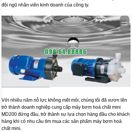
khí
đội ngũ nhân viên kinh doanh của công ty.
amoniac
Bơm
hóa
chất
Bơm
hóa
chất
điện
24v
và
48v
Bơm
hoá
chất
mini
Với nhiều năm nỗ lực không mệt mỏi, chúng tôi đã vươn lên
Kiểu
trở thành doanh nghiệp cung cấp máy bơm hoá chất mini
dáng
bơm
MD200 đứng đầu, trở thành sự lựa chọn hàng đầu cho khách
hóa
hàng khi có nhu cầu tìm mua các sản phẩm máy bơm hoá
chất
chất mini.