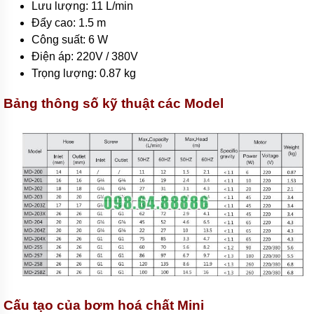
Lưu lượng: 11 L/min
bơm
bánh
Đẩy cao: 1.5 m
răng
Công suất: 6 W
ăn
khớp
Điện áp: 220V / 380V
trong
Trọng lượng: 0.87 kg
Máy
Bảng thông số kỹ thuật các Model
bơm
bánh
răng
2CY
Bơm
bánh
răng
dẫn
động
bằng
khớp
từ
Máy
bơm
dầu
kiểu
Cấu tạo của bơm hoá chất Mini
bánh